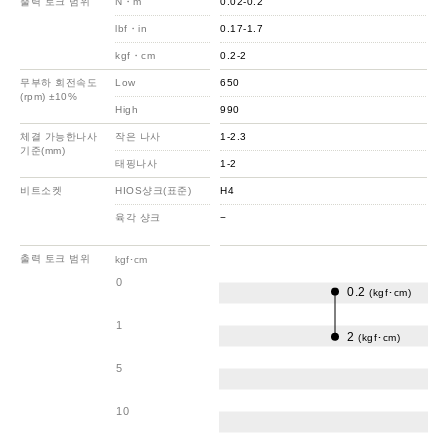
출력 토크 범위
N・m
0.02-0.2
lbf・in
0.17-1.7
kgf・cm
0.2-2
무부하 회전속도
Low
650
(rpm) ±10%
High
990
체결 가능한나사
작은 나사
1-2.3
기준(mm)
태핑나사
1-2
비트소켓
HIOS샹크(표준)
H4
육각 샹크
−
출력 토크 범위
kgf･cm
0
0.2
(kgf･cm)
1
2
(kgf･cm)
5
10