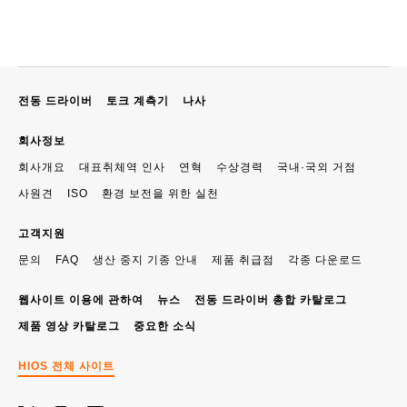
전동 드라이버
토크 계측기
나사
회사정보
회사개요
대표취체역 인사
연혁
수상경력
국내·국외 거점
사원견
ISO
환경 보전을 위한 실천
고객지원
문의
FAQ
생산 중지 기종 안내
제품 취급점
각종 다운로드
웹사이트 이용에 관하여
뉴스
전동 드라이버 총합 카탈로그
제품 영상 카탈로그
중요한 소식
HIOS 전체 사이트