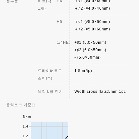
첨부품
비트(각
H4
＋♯1 (∅4.0×40mm)
1개)
＋♯2 (∅4.0×40mm)
H5
＋♯1 (∅5.0×60mm)
＋♯2 (∅5.0×60mm)
1/4HEX
+♯1 (5.0×50mm)
+♯2 (5.0×50mm)
- (5.0×50mm)
드라이버코드
1.5m(5p)
길이(m)
육각 L형 렌치
Width cross flats:5mm,1pc
출력토크 기준표
N・m
1.4
1.2