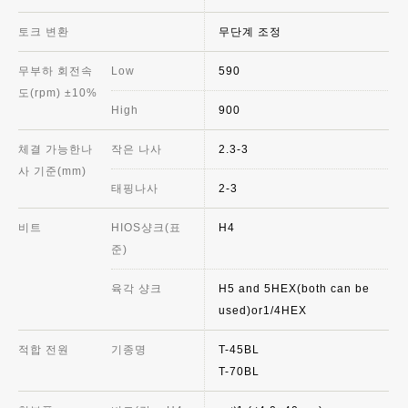
토크 변환
무단계 조정
무부하 회전속
Low
590
도(rpm) ±10%
High
900
체결 가능한나
작은 나사
2.3-3
사 기준(mm)
태핑나사
2-3
비트
HIOS샹크(표
H4
준)
육각 샹크
H5 and 5HEX(both can be
used)or1/4HEX
적합 전원
기종명
T-45BL
T-70BL