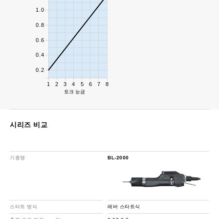
1.0
0.8
0.6
0.4
0.2
1
2
3
4
5
6
7
8
토크 눈금
시리즈 비교
기종명
BL-2000
스타트 방식
레버 스타트식