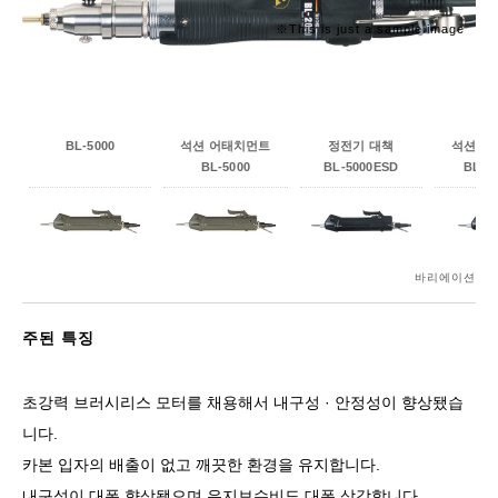
※This is just a sample image
BL-5000
석션 어태치먼트
정전기 대책
석션기 
BL-5000
BL-5000ESD
BL-5
바리에이션
주된 특징
초강력 브러시리스 모터를 채용해서 내구성 · 안정성이 향상됐습
니다.
카본 입자의 배출이 없고 깨끗한 환경을 유지합니다.
내구성이 대폭 향상됐으며 유지보수비도 대폭 삭감합니다.