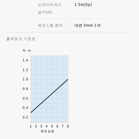
드라이버코드
1.5m(5p)
길이(m)
육각 L형 렌치
대변 5mm 1개
출력토크 기준표
N・m
1.4
1.2
1.0
0.8
0.6
0.4
0.2
1
2
3
4
5
6
7
8
토크 눈금