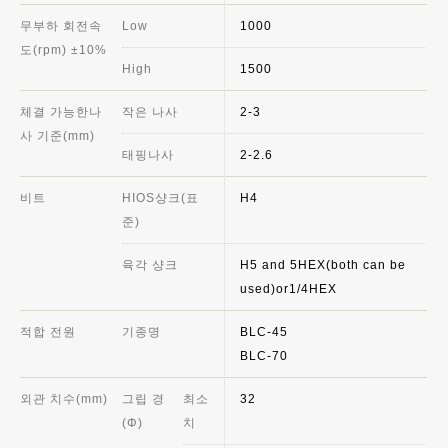
무부하 회전속
Low
1000
도(rpm) ±10%
High
1500
체결 가능한나
작은 나사
2-3
사 기준(mm)
태핑나사
2-2.6
비트
HIOS샹크(표
H4
준)
육각 샹크
H5 and 5HEX(both can be
used)or1/4HEX
적합 전원
기종명
BLC-45
BLC-70
외관 치수(mm)
그립 경
최소
32
(Φ)
치