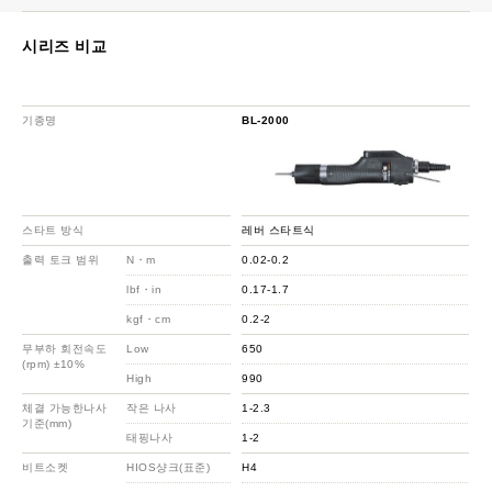
시리즈 비교
기종명
BL-2000
스타트 방식
레버 스타트식
출력 토크 범위
N・m
0.02-0.2
lbf・in
0.17-1.7
kgf・cm
0.2-2
무부하 회전속도
Low
650
(rpm) ±10%
High
990
체결 가능한나사
작은 나사
1-2.3
기준(mm)
태핑나사
1-2
비트소켓
HIOS샹크(표준)
H4