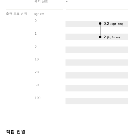
육각 샹크
−
출력 토크 범위
kgf･cm
0
0.2
(kgf･cm)
1
2
(kgf･cm)
5
10
20
50
100
적합 전원