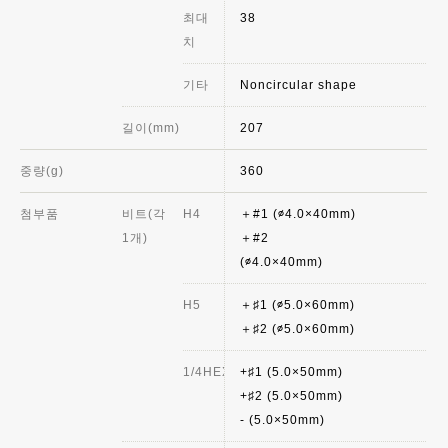
최대
38
치
기타
Noncircular shape
길이(mm)
207
중량(g)
360
첨부품
비트(각
H4
＋#1 (∅4.0×40mm)
1개)
＋#2
(∅4.0×40mm
H5
＋♯1 (∅5.0×60mm)
＋♯2 (∅5.0×60mm)
1/4HEX
+♯1 (5.0×50mm)
+♯2 (5.0×50mm)
- (5.0×50mm)