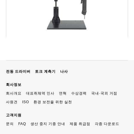
전동 드라이버
토크 계측기
나사
회사정보
회사개요
대표취체역 인사
연혁
수상경력
국내·국외 거점
사원견
ISO
환경 보전을 위한 실천
고객지원
문의
FAQ
생산 중지 기종 안내
제품 취급점
각종 다운로드