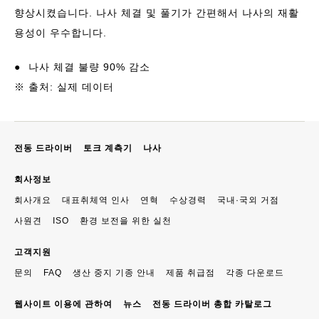
향상시켰습니다. 나사 체결 및 풀기가 간편해서 나사의 재활
용성이 우수합니다.
●
나사 체결 불량 90% 감소
※ 출처: 실제 데이터
전동 드라이버
토크 계측기
나사
회사정보
회사개요
대표취체역 인사
연혁
수상경력
국내·국외 거점
사원견
ISO
환경 보전을 위한 실천
고객지원
문의
FAQ
생산 중지 기종 안내
제품 취급점
각종 다운로드
웹사이트 이용에 관하여
뉴스
전동 드라이버 총합 카탈로그