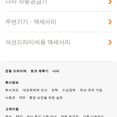
나사 자동공급기
주변기기 · 액세서리
석션드라이버용 액세서리
전동 드라이버
토크 계측기
나사
회사정보
회사개요
대표취체역 인사
연혁
수상경력
국내·국외 거점
사원견
ISO
환경 보전을 위한 실천
고객지원
문의
FAQ
생산 중지 기종 안내
제품 취급점
각종 다운로드