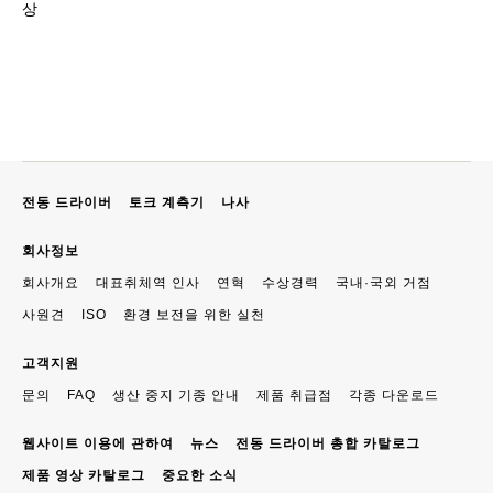
상
전동 드라이버
토크 계측기
나사
회사정보
회사개요
대표취체역 인사
연혁
수상경력
국내·국외 거점
사원견
ISO
환경 보전을 위한 실천
고객지원
문의
FAQ
생산 중지 기종 안내
제품 취급점
각종 다운로드
웹사이트 이용에 관하여
뉴스
전동 드라이버 총합 카탈로그
제품 영상 카탈로그
중요한 소식