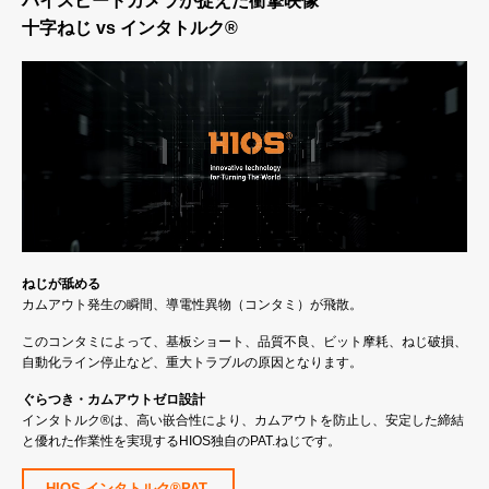
ハイスピードカメラが捉えた衝撃映像
十字ねじ vs インタトルク®
ねじが舐める
カムアウト発生の瞬間、導電性異物（コンタミ）が飛散。
このコンタミによって、基板ショート、品質不良、ビット摩耗、ねじ破損、
自動化ライン停止など、重大トラブルの原因となります。
ぐらつき・カムアウトゼロ設計
インタトルク®は、高い嵌合性により、カムアウトを防止し、安定した締結
と優れた作業性を実現するHIOS独自のPAT.ねじです。
HIOS インタトルク®PAT.