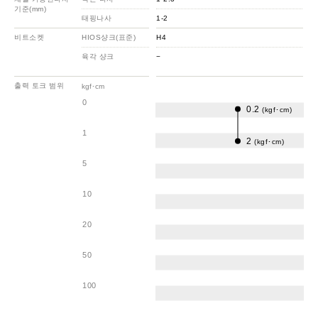
기준(mm)
태핑나사
1-2
비트소켓
HIOS샹크(표준)
H4
육각 샹크
−
출력 토크 범위
kgf･cm
0
0.2
(kgf･cm)
1
2
(kgf･cm)
5
10
20
50
100