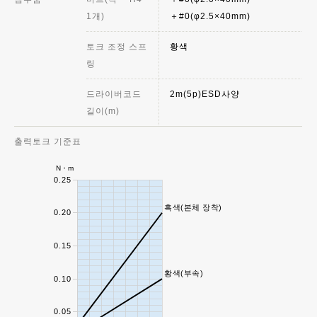
1개)
＋#0(φ2.5×40mm)
토크 조정 스프
황색
링
드라이버코드
2m(5p)ESD사양
길이(m)
출력토크 기준표
N・m
0.25
흑색(본체 장착)
0.20
0.15
황색(부속)
0.10
0.05