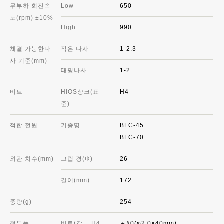
무부하 회전속
Low
650
도(rpm) ±10%
High
990
체결 가능한나
작은 나사
1-2.3
사 기준(mm)
태핑나사
1-2
비트
HIOS샹크(표
H4
준)
적합 전원
기종명
BLC-45
BLC-70
외관 치수(mm)
그립 경(Φ)
26
길이(mm)
172
중량(g)
254
첨부품
비트(각
H4
＋#0(φ2.0×40mm)