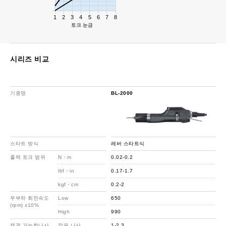
1
2
3
4
5
6
7
8
토크 눈금
시리즈 비교
기종명
BL-2000
스타트 방식
레버 스타트식
출력 토크 범위
N・m
0.02-0.2
lbf・in
0.17-1.7
kgf・cm
0.2-2
무부하 회전속도
Low
650
(rpm) ±10%
High
990
체결 가능한나사
작은 나사
1-2.3