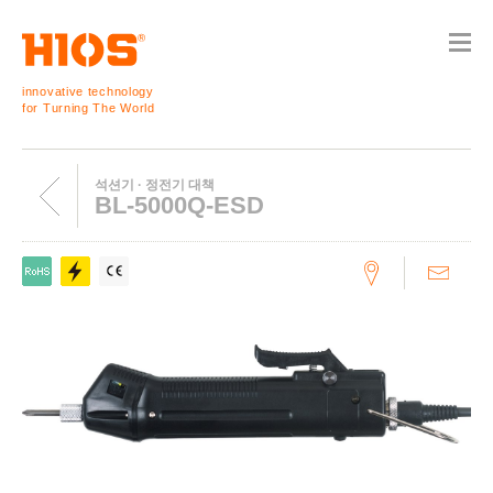
innovative technology
for Turning The World
석션기 · 정전기 대책
BL-5000Q-ESD