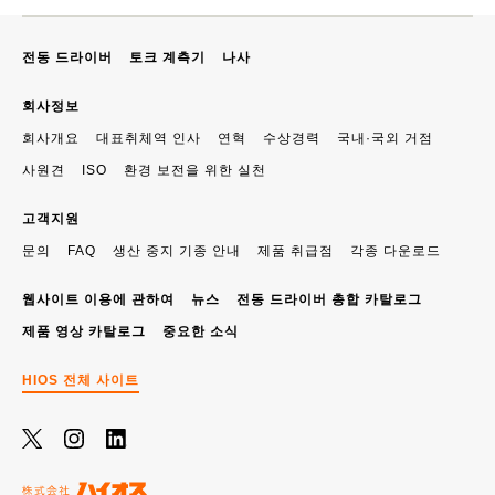
전동 드라이버
토크 계측기
나사
회사정보
회사개요
대표취체역 인사
연혁
수상경력
국내·국외 거점
사원견
ISO
환경 보전을 위한 실천
고객지원
문의
FAQ
생산 중지 기종 안내
제품 취급점
각종 다운로드
웹사이트 이용에 관하여
뉴스
전동 드라이버 총합 카탈로그
제품 영상 카탈로그
중요한 소식
HIOS 전체 사이트