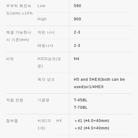
무부하 회전속
Low
590
도(rpm) ±10%
High
900
체결 가능한나
작은 나사
2-3
사 기준(mm)
태핑나사
2-3
비트
HIOS샹크(표
H4
준)
육각 샹크
H5 and 5HEX(both can be
used)or1/4HEX
적합 전원
기종명
T-45BL
T-70BL
첨부품
비트(각
H4
＋♯1 (∅4.0×40mm)
1개)
＋♯2 (∅4.0×40mm)