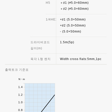
H5
＋♯1 (∅5.0×60mm)
＋♯2 (∅5.0×60mm)
1/4HEX
+♯1 (5.0×50mm)
+♯2 (5.0×50mm)
- (5.0×50mm)
드라이버코드
1.5m(5p)
길이(m)
육각 L형 렌치
Width cross flats:5mm,1pc
출력토크 기준표
N・m
1.4
1.2
1.0
0.8