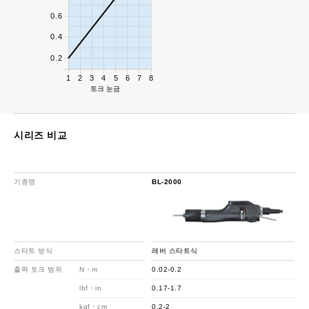
0.6
0.4
0.2
1
2
3
4
5
6
7
8
토크 눈금
시리즈 비교
기종명
BL-2000
스타트 방식
레버 스타트식
출력 토크 범위
N・m
0.02-0.2
lbf・in
0.17-1.7
kgf・cm
0.2-2