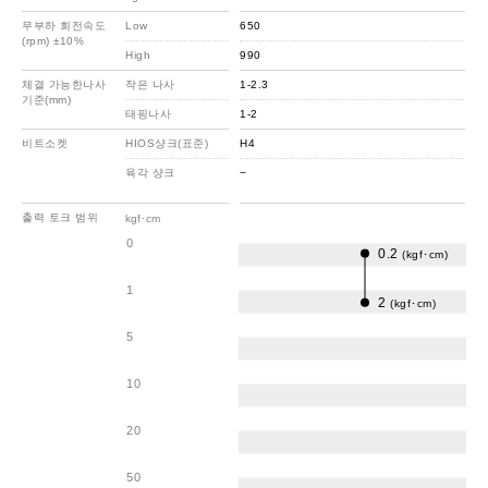
무부하 회전속도
Low
650
(rpm) ±10%
High
990
체결 가능한나사
작은 나사
1-2.3
기준(mm)
태핑나사
1-2
비트소켓
HIOS샹크(표준)
H4
육각 샹크
−
출력 토크 범위
kgf･cm
0
0.2
(kgf･cm)
1
2
(kgf･cm)
5
10
20
50