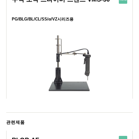
PG/BLG/BL/CL/SS/α/VZ시리즈용
관련제품