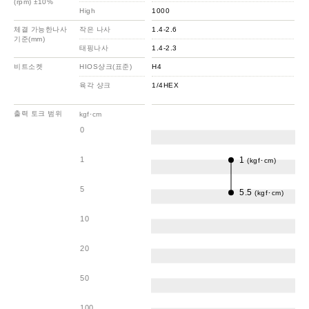
(rpm) ±10%
High
1000
체결 가능한나사
작은 나사
1.4-2.6
기준(mm)
태핑나사
1.4-2.3
비트소켓
HIOS샹크(표준)
H4
육각 샹크
1/4HEX
출력 토크 범위
kgf･cm
0
1
1
(kgf･cm)
5
5.5
(kgf･cm)
10
20
50
100