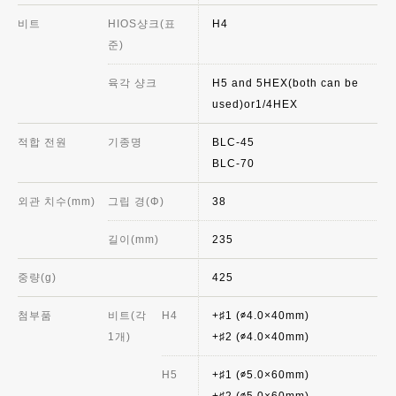
비트
HIOS샹크(표
H4
준)
육각 샹크
H5 and 5HEX(both can be
used)or1/4HEX
적합 전원
기종명
BLC-45
BLC-70
외관 치수(mm)
그립 경(Φ)
38
길이(mm)
235
중량(g)
425
첨부품
비트(각
H4
+♯1 (∅4.0×40mm)
1개)
+♯2 (∅4.0×40mm)
H5
+♯1 (∅5.0×60mm)
+♯2 (∅5.0×60mm)