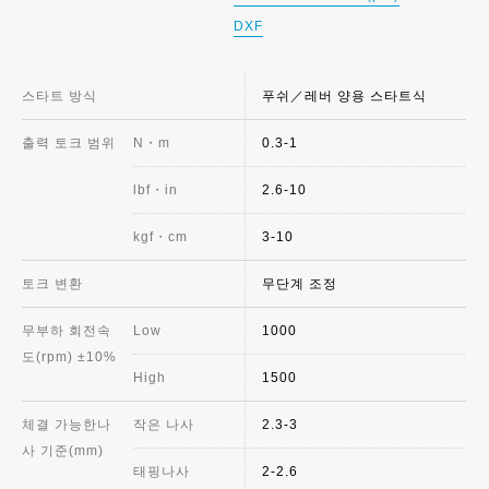
DXF
스타트 방식
푸쉬／레버 양용 스타트식
출력 토크 범위
N・m
0.3-1
lbf・in
2.6-10
kgf・cm
3-10
토크 변환
무단계 조정
무부하 회전속
Low
1000
도(rpm) ±10%
High
1500
체결 가능한나
작은 나사
2.3-3
사 기준(mm)
태핑나사
2-2.6