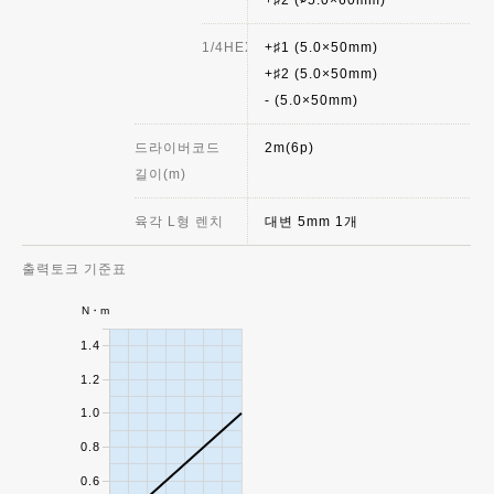
1/4HEX
+♯1 (5.0×50mm)
+♯2 (5.0×50mm)
- (5.0×50mm)
드라이버코드
2m(6p)
길이(m)
육각 L형 렌치
대변 5mm 1개
출력토크 기준표
N・m
1.4
1.2
1.0
0.8
0.6