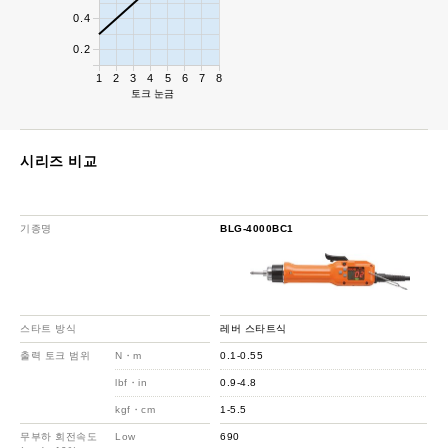
0.4
0.2
1
2
3
4
5
6
7
8
토크 눈금
시리즈 비교
기종명
BLG-4000BC1
스타트 방식
레버 스타트식
출력 토크 범위
N・m
0.1-0.55
lbf・in
0.9-4.8
kgf・cm
1-5.5
무부하 회전속도
Low
690