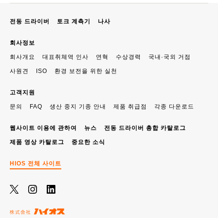
전동 드라이버
토크 계측기
나사
회사정보
회사개요
대표취체역 인사
연혁
수상경력
국내·국외 거점
사원견
ISO
환경 보전을 위한 실천
고객지원
문의
FAQ
생산 중지 기종 안내
제품 취급점
각종 다운로드
웹사이트 이용에 관하여
뉴스
전동 드라이버 총합 카탈로그
제품 영상 카탈로그
중요한 소식
HIOS 전체 사이트