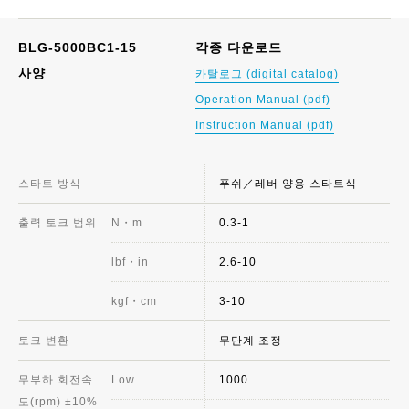
BLG-5000BC1-15
각종 다운로드
사양
카탈로그 (digital catalog)
Operation Manual (pdf)
Instruction Manual (pdf)
스타트 방식
푸쉬／레버 양용 스타트식
출력 토크 범위
N・m
0.3-1
lbf・in
2.6-10
kgf・cm
3-10
토크 변환
무단계 조정
무부하 회전속
Low
1000
도(rpm) ±10%