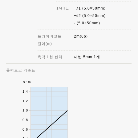
1/4HEX
+♯1 (5.0×50mm)
+♯2 (5.0×50mm)
- (5.0×50mm)
드라이버코드
2m(6p)
길이(m)
육각 L형 렌치
대변 5mm 1개
출력토크 기준표
N・m
1.4
1.2
1.0
0.8
0.6