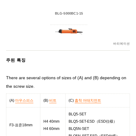
BLG-5000BC1-15
바리에이션
주된 특징
There are several options of sizes of (A) and (B) depending on
the screw size.
(A)
마우스피스
(B)
비트
(C)
흡착 어태치먼트
BLQ5-SET
H4 40mm
BLQ5-SET-ESD（ESD仕様）
F3-표준18mm
H4 60mm
BLQ5N-SET
BLQ5N-SET-ESD（ESD仕様）