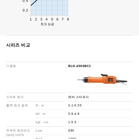
0.4
0.2
1
2
3
4
5
6
7
8
토크 눈금
시리즈 비교
기종명
BLG-4000BC1
스타트 방식
레버 스타트식
출력 토크 범위
N・m
0.1-0.55
lbf・in
0.9-4.8
kgf・cm
1-5.5
무부하 회전속도
Low
690
(rpm) ±10%
High
1000