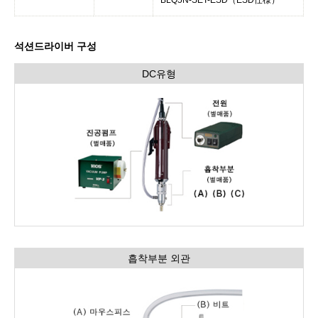
석션드라이버 구성
DC유형
흡착부분 외관