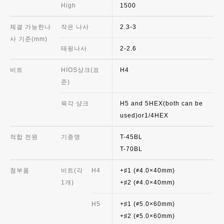
High
1500
체결 가능한나
작은 나사
2.3-3
사 기준(mm)
태핑나사
2-2.6
비트
HIOS샹크(표
H4
준)
육각 샹크
H5 and 5HEX(both can be
used)or1/4HEX
적합 전원
기종명
T-45BL
T-70BL
첨부품
비트(각
H4
+♯1 (∅4.0×40mm)
1개)
+♯2 (∅4.0×40mm)
H5
+♯1 (∅5.0×60mm)
+♯2 (∅5.0×60mm)