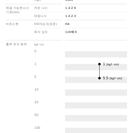
체결 가능한나사
작은 나사
1.4-2.6
기준(mm)
태핑나사
1.4-2.3
비트소켓
HIOS샹크(표준)
H4
육각 샹크
1/4HEX
출력 토크 범위
kgf･cm
0
1
1
(kgf･cm)
5
5.5
(kgf･cm)
10
20
50
100