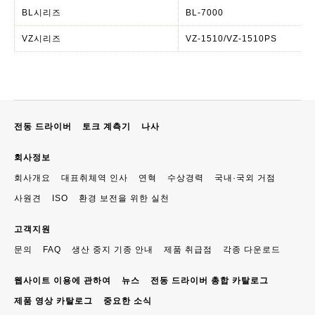
BL시리즈
BL-7000
VZ시리즈
VZ-1510/VZ-1510PS
전동 드라이버
토크 계측기
나사
회사정보
회사개요
대표취체역 인사
연혁
수상경력
국내·국외 거점
사원견
ISO
환경 보전을 위한 실천
고객지원
문의
FAQ
생산 중지 기종 안내
제품 취급점
각종 다운로드
웹사이트 이용에 관하여
뉴스
전동 드라이버 총합 카탈로그
제품 영상 카탈로그
중요한 소식