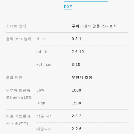
DXF
스타트 방식
푸쉬／레버 양용 스타트식
출력 토크 범위
N・m
0.3-1
lbf・in
2.6-10
kgf・cm
3-10
토크 변환
무단계 조정
무부하 회전속
Low
1000
도(rpm) ±10%
High
1500
체결 가능한나
작은 나사
2.3-3
사 기준(mm)
태핑나사
2-2.6