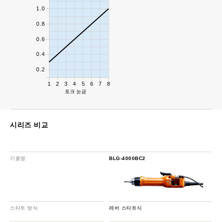
1.0
0.8
0.6
0.4
0.2
1
2
3
4
5
6
7
8
토크 눈금
시리즈 비교
기종명
BLG-4000BC2
스타트 방식
레버 스타트식