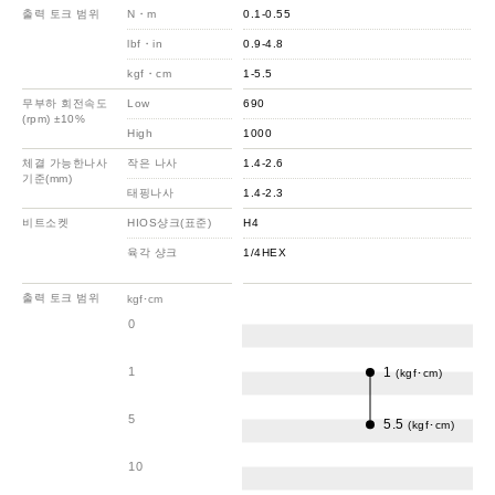
출력 토크 범위
N・m
0.1-0.55
lbf・in
0.9-4.8
kgf・cm
1-5.5
무부하 회전속도
Low
690
(rpm) ±10%
High
1000
체결 가능한나사
작은 나사
1.4-2.6
기준(mm)
태핑나사
1.4-2.3
비트소켓
HIOS샹크(표준)
H4
육각 샹크
1/4HEX
출력 토크 범위
kgf･cm
0
1
1
(kgf･cm)
5
5.5
(kgf･cm)
10