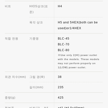
비트
HIOS샹크(표
H4
준)
육각 샹크
H5 and 5HEX(both can be
used)or1/4HEX
적합 전원
기종명
BLC-45
BLC-70
BLC-80
Use only 2(HI) power outlet
with the models. These models
may not perform properly on
1(LOW) power outlet.
외관 치수(mm)
그립 경(Φ)
38
길이(mm)
235
중량(g)
425