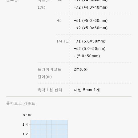
첨부품
비트(각
H4
+♯1 (∅4.0×40mm)
1개)
+♯2 (∅4.0×40mm)
H5
+♯1 (∅5.0×60mm)
+♯2 (∅5.0×60mm)
1/4HEX
+♯1 (5.0×50mm)
+♯2 (5.0×50mm)
- (5.0×50mm)
드라이버코드
2m(6p)
길이(m)
육각 L형 렌치
대변 5mm 1개
출력토크 기준표
N・m
1.4
1.2