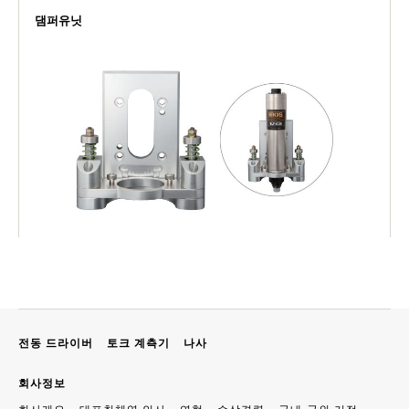
댐퍼유닛
전동 드라이버
토크 계측기
나사
회사정보