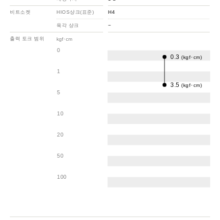
비트소켓
HIOS샹크(표준)
H4
육각 샹크
−
출력 토크 범위
kgf･cm
0
0.3
(kgf･cm)
1
3.5
(kgf･cm)
5
10
20
50
100