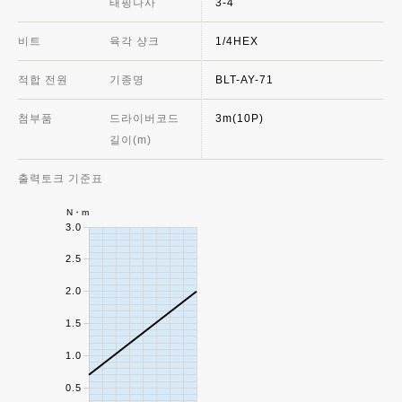
태핑나사
3-4
비트
육각 샹크
1/4HEX
적합 전원
기종명
BLT-AY-71
첨부품
드라이버코드
3m(10P)
길이(m)
출력토크 기준표
N・m
3.0
2.5
2.0
1.5
1.0
0.5