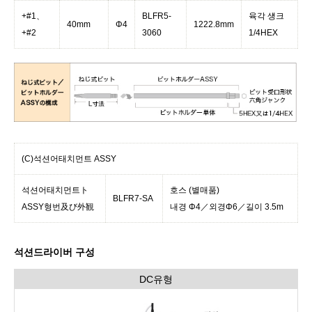
+#1、
BLFR5-
육각 섕크
40mm
Φ4
1222.8mm
+#2
3060
1/4HEX
(C)석션어태치먼트 ASSY
석션어태치먼트ト
호스 (별매품)
BLFR7-SA
ASSY형번及び外観
내경 Φ4／외경Φ6／길이 3.5m
석션드라이버 구성
DC유형