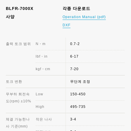
BLFR-7000X
각종 다운로드
사양
Operation Manual (pdf)
DXF
출력 토크 범위
N・m
0.7-2
lbf・in
6-17
kgf・cm
7-20
토크 변환
무단계 조정
무부하 회전속
Low
150-450
도(rpm) ±10%
High
495-735
체결 가능한나
작은 나사
3-4
사 기준(mm)