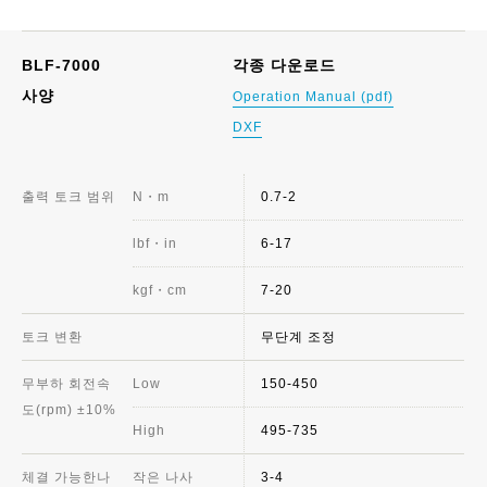
BLF-7000
각종 다운로드
사양
Operation Manual (pdf)
DXF
출력 토크 범위
N・m
0.7-2
lbf・in
6-17
kgf・cm
7-20
토크 변환
무단계 조정
무부하 회전속
Low
150-450
도(rpm) ±10%
High
495-735
체결 가능한나
작은 나사
3-4