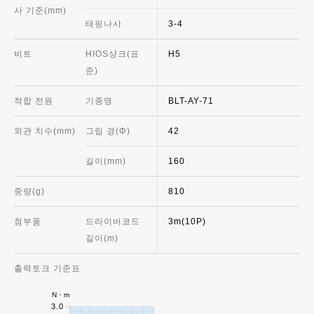
사 기준(mm)
태핑나사
3-4
비트
HIOS샹크(표
H5
준)
적합 전원
기종명
BLT-AY-71
외관 치수(mm)
그립 경(Φ)
42
길이(mm)
160
중량(g)
810
첨부품
드라이버코드
3m(10P)
길이(m)
출력토크 기준표
N・m
3.0