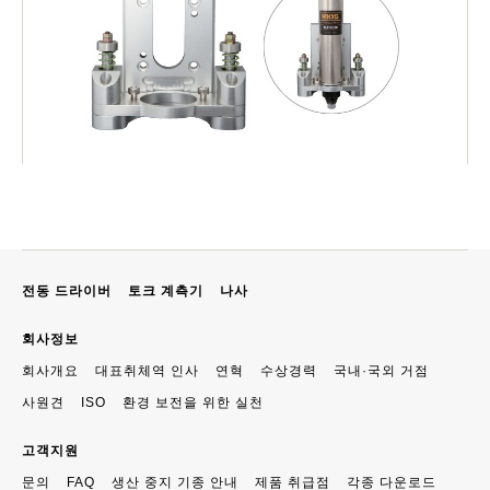
전동 드라이버
토크 계측기
나사
회사정보
회사개요
대표취체역 인사
연혁
수상경력
국내·국외 거점
사원견
ISO
환경 보전을 위한 실천
고객지원
문의
FAQ
생산 중지 기종 안내
제품 취급점
각종 다운로드