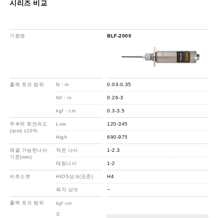
시리즈 비교
기종명
BLF-2000
출력 토크 범위
N・m
0.03-0.35
lbf・in
0.26-3
kgf・cm
0.3-3.5
무부하 회전속도
Low
120-345
(rpm) ±10%
High
690-975
체결 가능한나사
작은 나사
1-2.3
기준(mm)
태핑나사
1-2
비트소켓
HIOS샹크(표준)
H4
육각 샹크
−
출력 토크 범위
kgf･cm
0