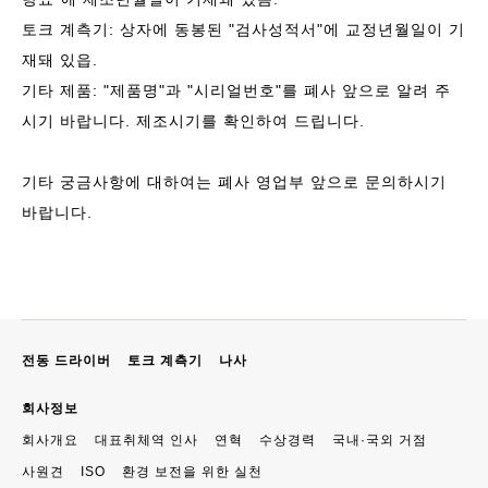
토크 계측기: 상자에 동봉된 "검사성적서"에 교정년월일이 기
재돼 있읍.
기타 제품: "제품명"과 "시리얼번호"를 폐사 앞으로 알려 주
시기 바랍니다. 제조시기를 확인하여 드립니다.
기타 궁금사항에 대하여는 폐사 영업부 앞으로 문의하시기
바랍니다.
전동 드라이버
토크 계측기
나사
회사정보
회사개요
대표취체역 인사
연혁
수상경력
국내·국외 거점
사원견
ISO
환경 보전을 위한 실천