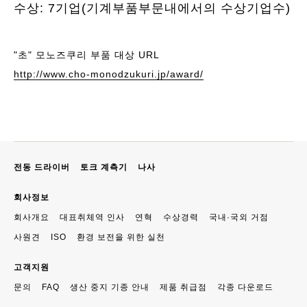
수상: 7기업(기계부품부문내에서의 수상기업수)
"초" 모노즈쿠리 부품 대상 URL
http://www.cho-monodzukuri.jp/award/
전동 드라이버
토크 계측기
나사
회사정보
회사개요
대표취체역 인사
연혁
수상경력
국내·국외 거점
사원견
ISO
환경 보전을 위한 실천
고객지원
문의
FAQ
생산 중지 기종 안내
제품 취급점
각종 다운로드