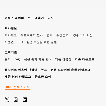
전동 드라이버
토크 계측기
나사
회사정보
회사개요
대표취체역 인사
연혁
수상경력
국내·국외 거점
사원견
ISO
환경 보전을 위한 실천
고객지원
문의
FAQ
생산 중지 기종 안내
제품 취급점
각종 다운로드
웹사이트 이용에 관하여
뉴스
전동 드라이버 총합 카탈로그
제품 영상 카탈로그
중요한 소식
HIOS 전체 사이트