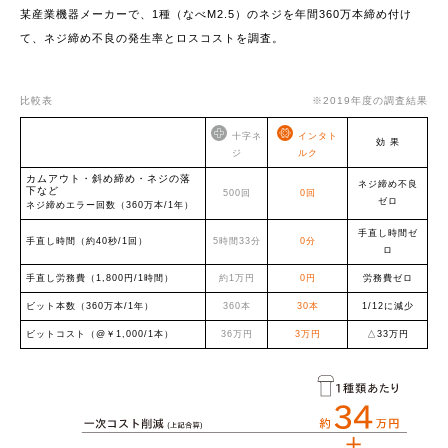
某産業機器メーカーで、1種（なべM2.5）のネジを年間360万本締め付け
て、ネジ締め不良の発生率とロスコストを調査。
比較表
※2019年度の調査結果
十字ネ
インタト
効 果
ジ
ルク
カムアウト・斜め締め・ネジの落
ネジ締め不良
下など
500回
0回
ゼロ
ネジ締めエラー回数（360万本/1年）
手直し時間ゼ
手直し時間（約40秒/1回）
5時間33分
0分
ロ
手直し労務費（1,800円/1時間）
約1万円
0円
労務費ゼロ
ビット本数（360万本/1年）
360本
30本
1/12に減少
ビットコスト（@￥1,000/1本）
36万円
3万円
△33万円