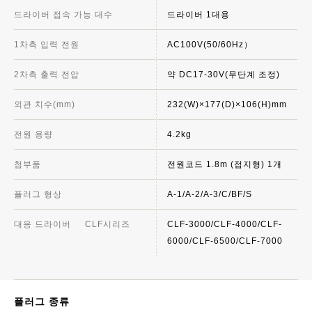
드라이버 접속 가능 대수
드라이버 1대용
1차측 입력 전원
AC100V(50/60Hz）
2차측 출력 전압
약 DC17-30V(무단계 조정)
외관 치수(mm)
232(W)×177(D)×106(H)mm
전원 용량
4.2kg
첨부품
전원코드 1.8m (접지형) 1개
플러그 형상
A-1/A-2/A-3/C/BF/S
대응 드라이버
CLF시리즈
CLF-3000/CLF-4000/CLF-
6000/CLF-6500/CLF-7000
플러그 종류