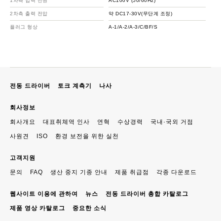
1차측 입력 전원
AC100V (50/60Hz)
2차측 출력 전압
약 DC17-30V(무단계 조정)
플러그 형상
A-1/A-2/A-3/C/BF/S
전동 드라이버
토크 계측기
나사
회사정보
회사개요
대표취체역 인사
연혁
수상경력
국내·국외 거점
사원견
ISO
환경 보전을 위한 실천
고객지원
문의
FAQ
생산 중지 기종 안내
제품 취급점
각종 다운로드
웹사이트 이용에 관하여
뉴스
전동 드라이버 총합 카탈로그
제품 영상 카탈로그
중요한 소식