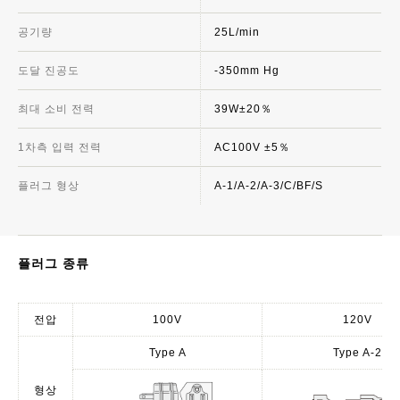
공기량
25L/min
도달 진공도
-350mm Hg
최대 소비 전력
39W±20％
1차측 입력 전력
AC100V ±5％
플러그 형상
A-1/A-2/A-3/C/BF/S
플러그 종류
전압
100V
120V
Type A
Type A-2
형상