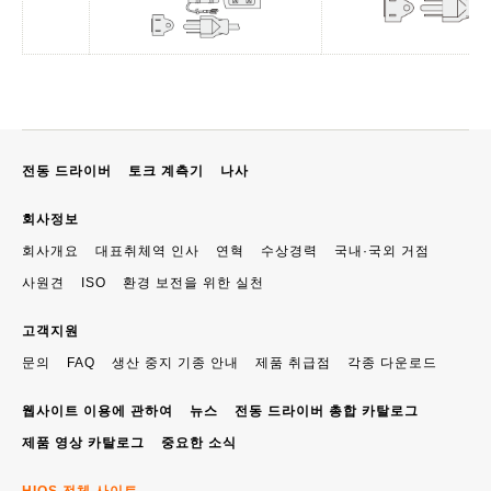
전동 드라이버
토크 계측기
나사
회사정보
회사개요
대표취체역 인사
연혁
수상경력
국내·국외 거점
사원견
ISO
환경 보전을 위한 실천
고객지원
문의
FAQ
생산 중지 기종 안내
제품 취급점
각종 다운로드
웹사이트 이용에 관하여
뉴스
전동 드라이버 총합 카탈로그
제품 영상 카탈로그
중요한 소식