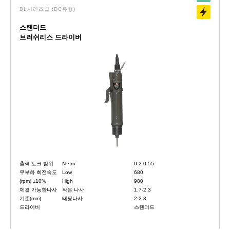
BL시리즈별
(DC유형)
스탠더드
브러쉬리스 드라이버
출력 토크 범위
N・m
0.2-0.55
무부하 회전속도
Low
680
(rpm) ±10%
High
980
체결 가능한나사
작은 나사
1.7-2.3
기준(mm)
태핑나사
2-2.3
드라이버
스탠더드