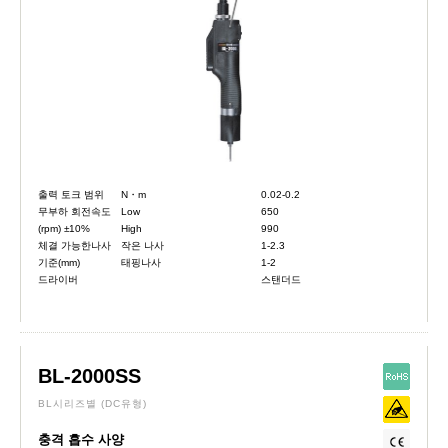
출력 토크 범위
N・m
0.02-0.2
무부하 회전속도
Low
650
(rpm) ±10%
High
990
체결 가능한나사
작은 나사
1-2.3
기준(mm)
태핑나사
1-2
드라이버
스탠더드
BL-2000SS
BL시리즈별
(DC유형)
충격 흡수 사양