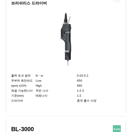
브러쉬리스 드라이버
출력 토크 범위
N・m
0.02-0.2
무부하 회전속도
Low
650
(rpm) ±10%
High
990
체결 가능한나사
작은 나사
1-2.3
기준(mm)
태핑나사
1-2
드라이버
충격 흡수 사양
BL-3000