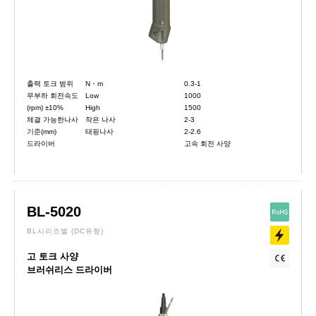
출력 토크 범위
N・m
0.3-1
무부하 회전속도
Low
1000
(rpm) ±10%
High
1500
체결 가능한나사
작은 나사
2-3
기준(mm)
태핑나사
2-2.6
드라이버
고속 회전 사양
BL-5020
BL시리즈별
(DC유형)
고 토크 사양
브러쉬리스 드라이버