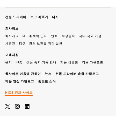
전동 드라이버
토크 계측기
나사
회사정보
회사개요
대표취체역 인사
연혁
수상경력
국내·국외 거점
사원견
ISO
환경 보전을 위한 실천
고객지원
문의
FAQ
생산 중지 기종 안내
제품 취급점
각종 다운로드
웹사이트 이용에 관하여
뉴스
전동 드라이버 총합 카탈로그
제품 영상 카탈로그
중요한 소식
HIOS 전체 사이트