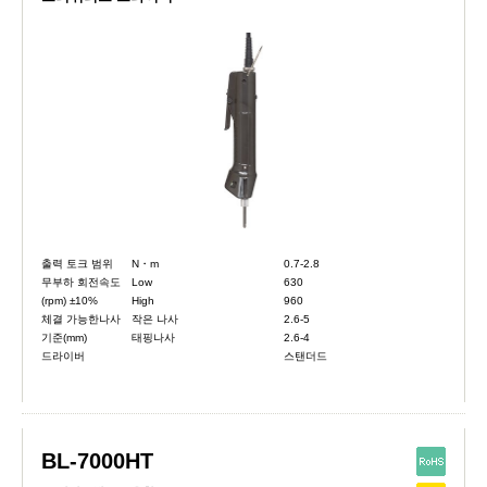
출력 토크 범위
N・m
0.7-2.8
무부하 회전속도
Low
630
(rpm) ±10%
High
960
체결 가능한나사
작은 나사
2.6-5
기준(mm)
태핑나사
2.6-4
드라이버
스탠더드
BL-7000HT