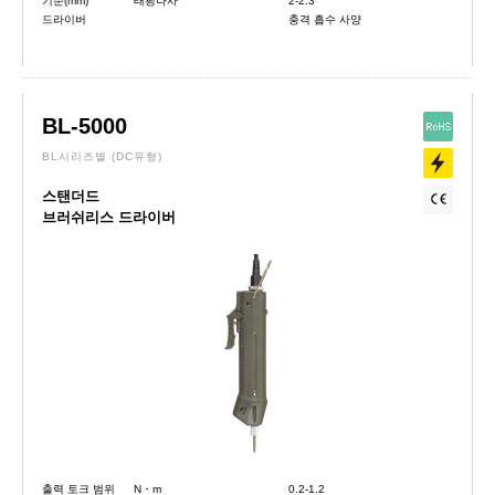
기준(mm)
태핑나사
2-2.3
드라이버
충격 흡수 사양
BL-5000
BL시리즈별
(DC유형)
스탠더드
브러쉬리스 드라이버
출력 토크 범위
N・m
0.2-1.2