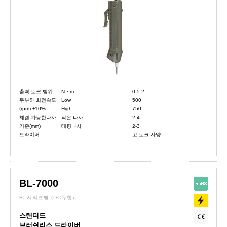
출력 토크 범위
N・m
0.5-2
무부하 회전속도
Low
500
(rpm) ±10%
High
750
체결 가능한나사
작은 나사
2-4
기준(mm)
태핑나사
2-3
드라이버
고 토크 사양
BL-7000
BL시리즈별
(DC유형)
스탠더드
브러쉬리스 드라이버