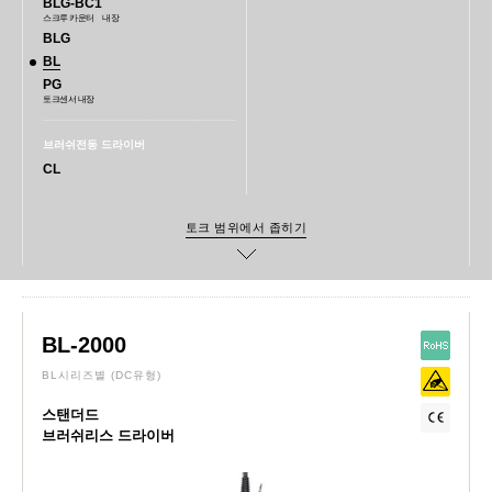
BLG-BC1
스크루 카운터 내장
BLG
BL
PG
토크센서 내장
브러쉬전동 드라이버
CL
BL-2000
BL시리즈별
(DC유형)
스탠더드
브러쉬리스 드라이버