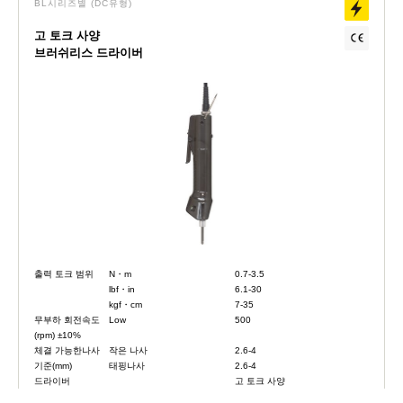
BL시리즈별
(DC유형)
고 토크 사양
브러쉬리스 드라이버
출력 토크 범위
N・m
0.7-3.5
lbf・in
6.1-30
kgf・cm
7-35
무부하 회전속도
Low
500
(rpm) ±10%
체결 가능한나사
작은 나사
2.6-4
기준(mm)
태핑나사
2.6-4
드라이버
고 토크 사양