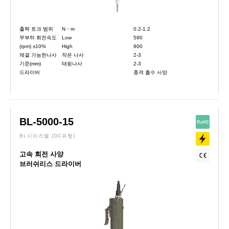
출력 토크 범위
N・m
0.2-1.2
무부하 회전속도
Low
590
(rpm) ±10%
High
900
체결 가능한나사
작은 나사
2-3
기준(mm)
태핑나사
2-3
드라이버
충격 흡수 사양
BL-5000-15
BL시리즈별
(DC유형)
고속 회전 사양
브러쉬리스 드라이버