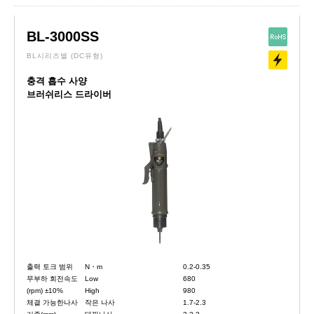
BL-3000SS
BL시리즈별
(DC유형)
충격 흡수 사양
브러쉬리스 드라이버
출력 토크 범위
N・m
0.2-0.35
무부하 회전속도
Low
680
(rpm) ±10%
High
980
체결 가능한나사
작은 나사
1.7-2.3