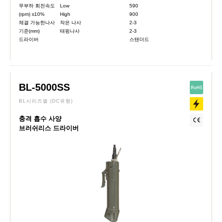
무부하 회전속도
Low
590
(rpm) ±10%
High
900
체결 가능한나사
작은 나사
2-3
기준(mm)
태핑나사
2-3
드라이버
스탠더드
BL-5000SS
BL시리즈별
(DC유형)
충격 흡수 사양
브러쉬리스 드라이버