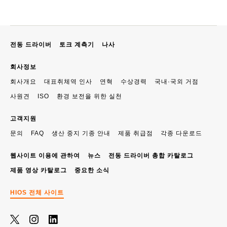
전동 드라이버
토크 계측기
나사
회사정보
회사개요
대표취체역 인사
연혁
수상경력
국내·국외 거점
사원견
ISO
환경 보전을 위한 실천
고객지원
문의
FAQ
생산 중지 기종 안내
제품 취급점
각종 다운로드
웹사이트 이용에 관하여
뉴스
전동 드라이버 총합 카탈로그
제품 영상 카탈로그
중요한 소식
HIOS 전체 사이트