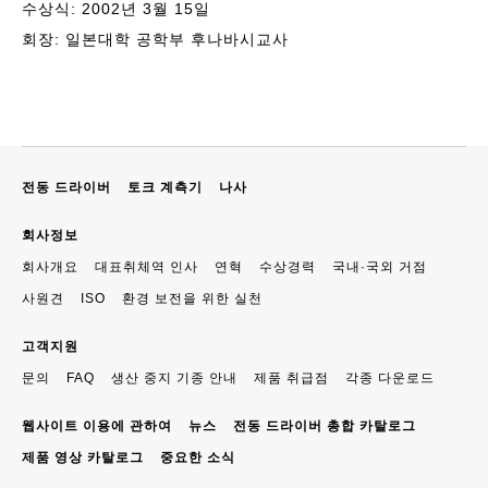
수상식: 2002년 3월 15일
회장: 일본대학 공학부 후나바시교사
전동 드라이버
토크 계측기
나사
회사정보
회사개요
대표취체역 인사
연혁
수상경력
국내·국외 거점
사원견
ISO
환경 보전을 위한 실천
고객지원
문의
FAQ
생산 중지 기종 안내
제품 취급점
각종 다운로드
웹사이트 이용에 관하여
뉴스
전동 드라이버 총합 카탈로그
제품 영상 카탈로그
중요한 소식