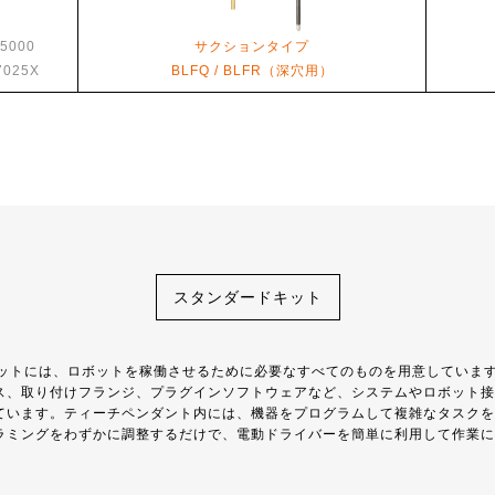
-5000
サクションタイプ
7025X
BLFQ / BLFR（深穴用）
スタンダードキット
キットには、ロボットを稼働させるために必要なすべてのものを用意していま
ス、取り付けフランジ、プラグインソフトウェアなど、システムやロボット接
ています。ティーチペンダント内には、機器をプログラムして複雑なタスクを
ラミングをわずかに調整するだけで、電動ドライバーを簡単に利用して作業に