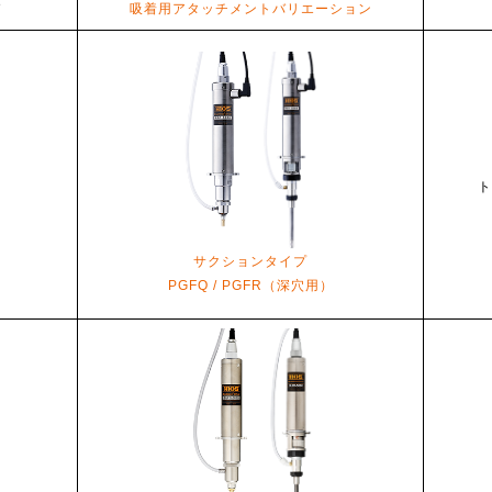
ド
吸着用アタッチメントバリエーション
ト
サクションタイプ
PGFQ / PGFR（深穴用）