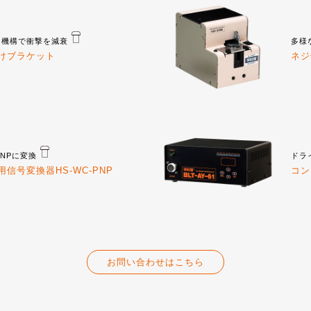
ー機構で衝撃を減衰
多様
けブラケット
ネジ
PNPに変換
ドラ
用信号変換器HS-WC-PNP
コン
お問い合わせはこちら