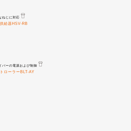
なねじに対応
供給器HSV-RB
イバーの電源および制御
トローラーBLT-AY