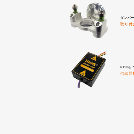
ダンパ
取り付
NPNを
供給器