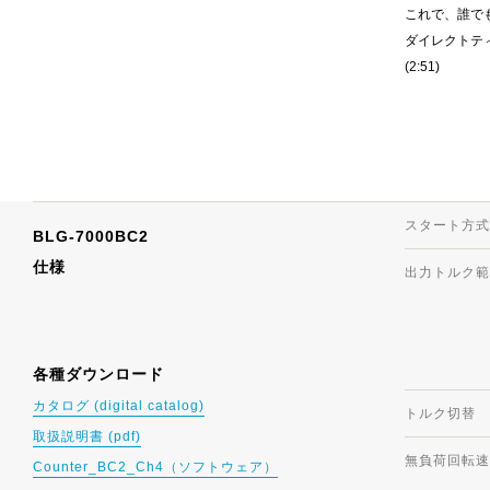
これで、誰で
ダイレクトテ
(2:51)
スタート方式
BLG-7000BC2
仕様
出力トルク範
各種ダウンロード
カタログ (digital catalog)
トルク切替
取扱説明書 (pdf)
無負荷回転速度(
Counter_BC2_Ch4（ソフトウェア）