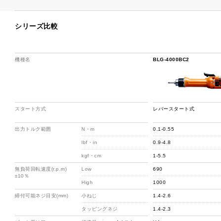
シリーズ比較
機種名
BLG-4000BC2
スタート方式
レバースタート式
出力トルク範囲
N・m
0.1-0.55
lbf・in
0.9-4.8
kgf・cm
1-5.5
無負荷回転速度(r.p.m)
Low
690
±10％
High
1000
締付可能ネジ目安(mm)
小ねじ
1.4-2.6
タッピングネジ
1.4-2.3