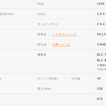
High
1200
目安(mm)
小ねじ
2.6-5
タッピングネジ
2.6-4
標準品
ハイオスシャンク
H5と
特注品
六角シャンク
1/4H
機種名
BLC-
BLC-
電源
十分に
)
グリップ径(Φ)
その他
40
長さ(mm)
238
670