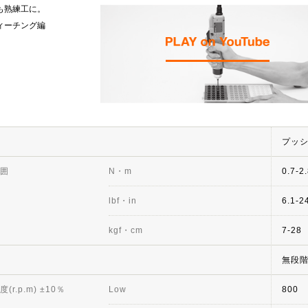
も熟練工に。
ィーチング編
プッ
囲
N・m
0.7-2
lbf・in
6.1-2
kgf・cm
7-28
無段
r.p.m) ±10％
Low
800