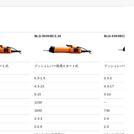
BLG-5000BC2-18
BLG-5000BC2-HT
ート式
プッシュレバー両用スタート式
プッシュレバー両用
0.5-1.5
0.5-2
4.3-13
4.3-17
5-15
5-20
1200
−
1800
730
2.3-3
2-4
2-2.6
2-3