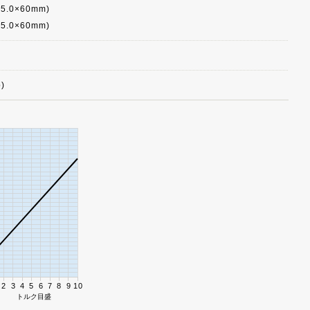
∅5.0×60mm)
∅5.0×60mm)
)
2
3
4
5
6
7
8
9
10
トルク目盛