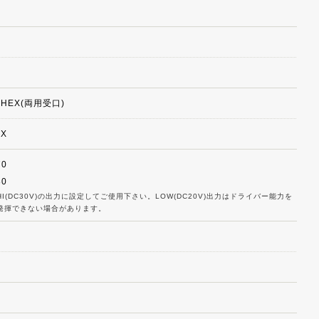
5HEX(両用受口)
EX
70
80
HI(DC30V)の出力に設定してご使用下さい。LOW(DC20V)出力はドライバー能力を
発揮できない場合があります。