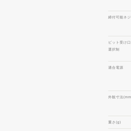
締付可能ネジ
ビット受け口
選択制
適合電源
外観寸法(mm
重さ(g)