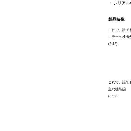
・ シリア
製品映像
これで、誰で
エラーの検出
(2:42)
これで、誰で
主な機能編
(3:52)