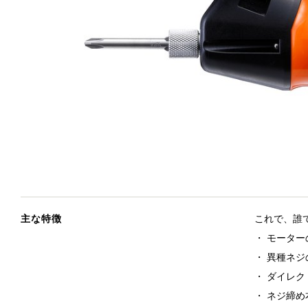
主な特徴
これで、誰
・ モータ
・ 異種ネ
・ ダイレ
・ ネジ締