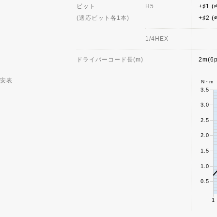
ビット
H5
+♯1 (
(適応ビット各1本)
+♯2 (
1/4HEX
-
ドライバーコード長(m)
2m(6p
安表
N・m
3.5
3.0
2.5
2.0
1.5
1.0
0.5
1