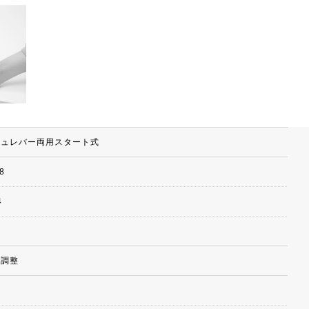
シュレバー両用スタート式
.8
4
階調整