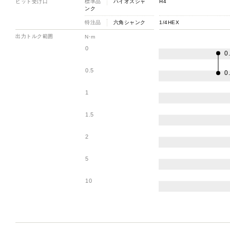
ビット受け口
標準品
ハイオスシャ
H4
ンク
特注品
六角シャンク
1/4HEX
出力トルク範囲
N･m
0
0
0.5
0
1
1.5
2
5
10