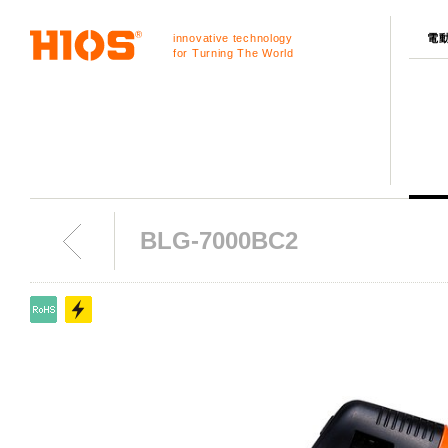
innovative technology
電
for Turning The World
BLG-7000BC2