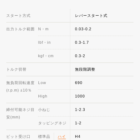
スタート方式
レバースタート式
出力トルク範囲
N・m
0.03-0.2
lbf・in
0.3-1.7
kgf・cm
0.3-2
トルク切替
無段階調整
無負荷回転速度
Low
690
(r.p.m) ±10％
High
1000
締付可能ネジ目
小ねじ
1-2.3
安(mm)
タッピングネジ
1-2
ビット受け口
標準品
ハイ
H4