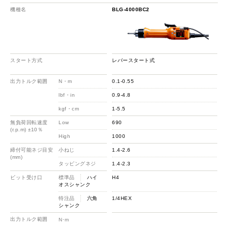
機種名
BLG-4000BC2
スタート方式
レバースタート式
出力トルク範囲
N・m
0.1-0.55
lbf・in
0.9-4.8
kgf・cm
1-5.5
無負荷回転速度
Low
690
(r.p.m) ±10％
High
1000
締付可能ネジ目安
小ねじ
1.4-2.6
(mm)
タッピングネジ
1.4-2.3
ビット受け口
標準品
ハイ
H4
オスシャンク
特注品
六角
1/4HEX
シャンク
出力トルク範囲
N･m