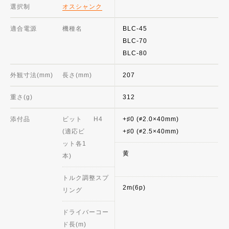
選択制
オスシャンク
適合電源
機種名
BLC-45
BLC-70
BLC-80
外観寸法(mm)
長さ(mm)
207
重さ(g)
312
添付品
ビット
H4
+♯0 (∅2.0×40mm)
(適応ビ
+♯0 (∅2.5×40mm)
ット各1
黄
本)
トルク調整スプ
2m(6p)
リング
ドライバーコー
ド長(m)