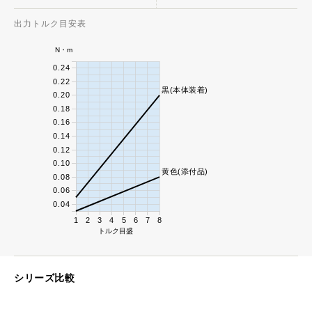
出力トルク目安表
N・m
0.24
0.22
黒(本体装着)
0.20
0.18
0.16
0.14
0.12
0.10
黄色(添付品)
0.08
0.06
0.04
1
2
3
4
5
6
7
8
トルク目盛
シリーズ比較