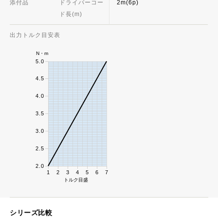
添付品
ドライバーコー
2m(6p)
ド長(m)
出力トルク目安表
N・m
5.0
4.5
4.0
3.5
3.0
2.5
2.0
1
2
3
4
5
6
7
トルク目盛
シリーズ比較