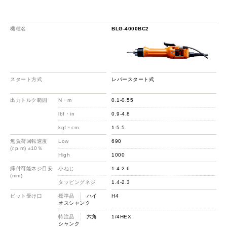
機種名
BLG-4000BC2
スタート方式
レバースタート式
出力トルク範囲
N・m
0.1-0.55
lbf・in
0.9-4.8
kgf・cm
1-5.5
無負荷回転速度
Low
690
(r.p.m) ±10％
High
1000
締付可能ネジ目安
小ねじ
1.4-2.6
(mm)
タッピングネジ
1.4-2.3
ビット受け口
標準品
ハイ
H4
オスシャンク
特注品
六角
1/4HEX
シャンク