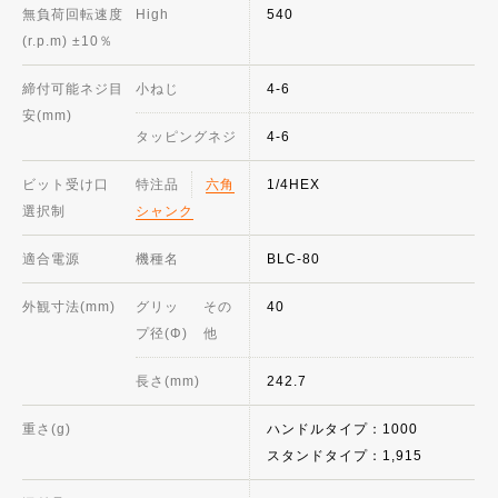
無負荷回転速度
High
540
(r.p.m) ±10％
締付可能ネジ目
小ねじ
4-6
安(mm)
タッピングネジ
4-6
ビット受け口
特注品
六角
1/4HEX
選択制
シャンク
適合電源
機種名
BLC-80
外観寸法(mm)
グリッ
その
40
プ径(Φ)
他
長さ(mm)
242.7
重さ(g)
ハンドルタイプ：1000
スタンドタイプ：1,915