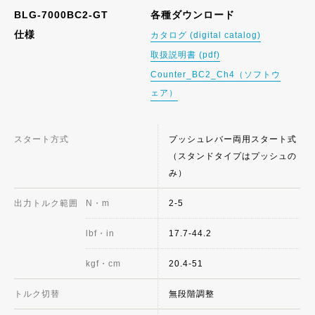
BLG-7000BC2-GT
各種ダウンロード
仕様
カタログ (digital catalog)
取扱説明書 (pdf)
Counter_BC2_Ch4（ソフトウ
ェア）
スタート方式
プッシュレバー両用スタート式
（スタンドタイプはプッシュの
み）
出力トルク範囲
N・m
2-5
lbf・in
17.7-44.2
kgf・cm
20.4-51
トルク切替
無段階調整