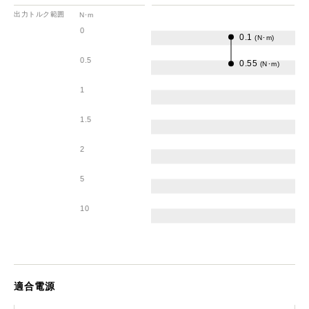
出力トルク範囲
N･m
0
0.1
(N･m)
0.5
0.55
(N･m)
1
1.5
2
5
10
適合電源