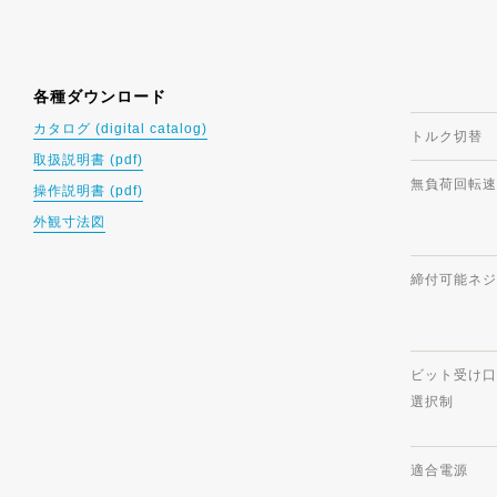
各種ダウンロード
カタログ (digital catalog)
トルク切替
取扱説明書 (pdf)
無負荷回転速度(
操作説明書 (pdf)
外観寸法図
締付可能ネジ
ビット受け口
選択制
適合電源