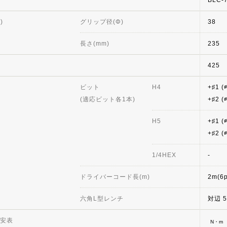
)
グリップ径(Φ)
38
長さ(mm)
235
425
ビット
H4
+♯1 (
(適応ビット各1本)
+♯2 (
H5
+♯1 (
+♯2 (
1/4HEX
-
ドライバーコード長(m)
2m(6p
六角L型レンチ
対辺 5
安表
N・m