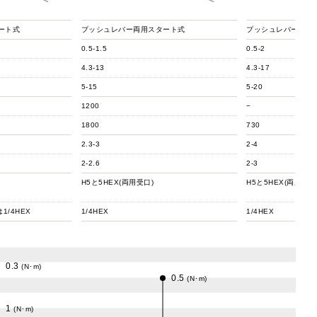
ート式
プッシュレバー両用スタート式
プッシュレバー両用
0.5-1.5
0.5-2
4.3-13
4.3-17
5-15
5-20
1200
−
1800
730
2.3-3
2-4
2-2.6
2-3
H5と5HEX(両用受口)
H5と5HEX(両用受口
1/4HEX
1/4HEX
1/4HEX
0.3
(N･m)
0.5
(N･m)
1
(N･m)