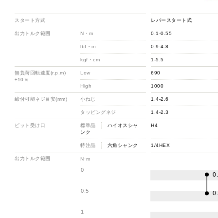
スタート方式
レバースタート式
出力トルク範囲
N・m
0.1-0.55
lbf・in
0.9-4.8
kgf・cm
1-5.5
無負荷回転速度(r.p.m)
Low
690
±10％
High
1000
締付可能ネジ目安(mm)
小ねじ
1.4-2.6
タッピングネジ
1.4-2.3
ビット受け口
標準品
ハイオスシャ
H4
ンク
特注品
六角シャンク
1/4HEX
出力トルク範囲
N･m
0
0
0.5
0
1