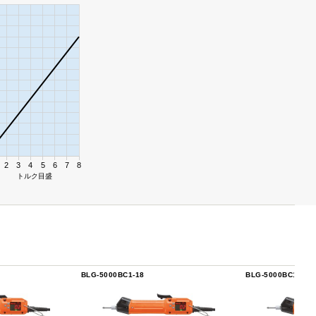
2
3
4
5
6
7
8
トルク目盛
BLG-5000BC1-18
BLG-5000BC1-HT