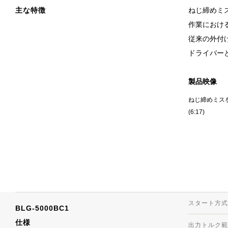
主な特徴
ねじ締めミ
作業におけ
従来の外付
ドライバー
製品映像
ねじ締めミス
(6:17)
スタート方式
BLG-5000BC1
仕様
出力トルク範