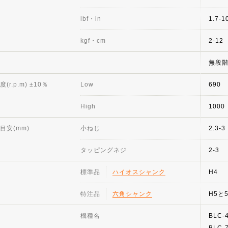
lbf・in
1.7-1
kgf・cm
2-12
無段
r.p.m) ±10％
Low
690
High
1000
目安(mm)
小ねじ
2.3-3
タッピングネジ
2-3
標準品
ハイオスシャンク
H4
特注品
六角シャンク
H5と
機種名
BLC-
BLC-