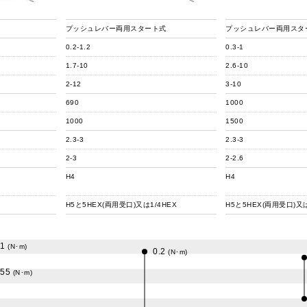
プッシュレバー両用スタート式
プッシュレバー両用スタ
0.2-1.2
0.3-1
1.7-10
2.6-10
2-12
3-10
690
1000
1000
1500
2.3-3
2.3-3
2-3
2-2.6
H4
H4
H5と5HEX(両用受口)又は1/4HEX
H5と5HEX(両用受口)又は
.1
(N･m)
0.2
(N･m)
.55
(N･m)