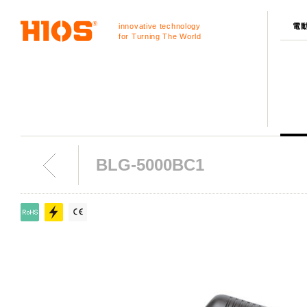
innovative technology
電
for Turning The World
BLG-5000BC1