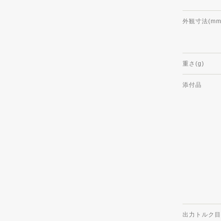
外観寸法(mm
重さ(g)
添付品
出力トルク目