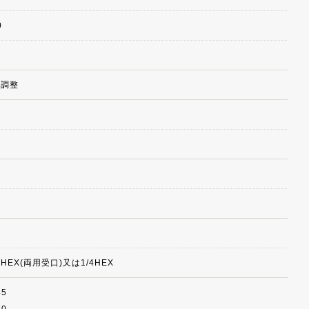
0
階調整
5HEX(両用受口)又は1/4HEX
45
70