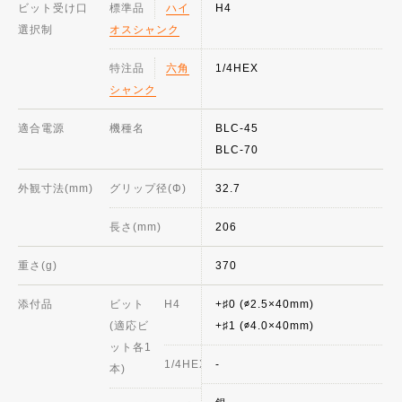
ビット受け口
標準品
ハイ
H4
選択制
オスシャンク
特注品
六角
1/4HEX
シャンク
適合電源
機種名
BLC-45
BLC-70
外観寸法(mm)
グリップ径(Φ)
32.7
長さ(mm)
206
重さ(g)
370
添付品
ビット
H4
+♯0 (∅2.5×40mm)
(適応ビ
+♯1 (∅4.0×40mm)
ット各1
1/4HEX
-
本)