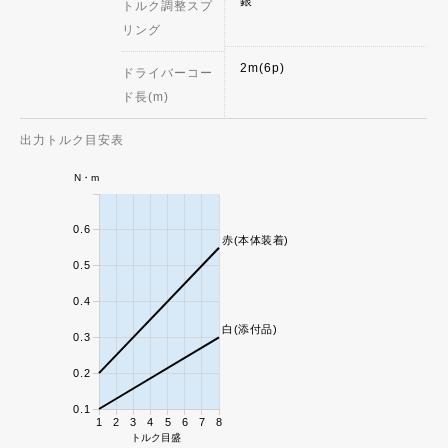
銀
トルク調整スプ
リング
2m(6p)
ドライバーコー
ド長(m)
出力トルク目安表
N・m
0.6
赤(本体装着)
0.5
0.4
白(添付品)
0.3
0.2
0.1
1
2
3
4
5
6
7
8
トルク目盛