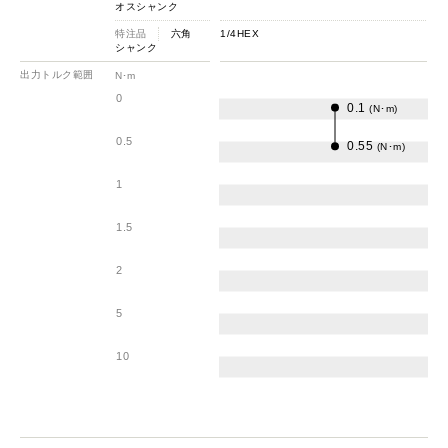
オスシャンク
特注品
六角
1/4HEX
シャンク
出力トルク範囲
N･m
0
0.1
(N･m)
0.5
0.55
(N･m)
1
1.5
2
5
10