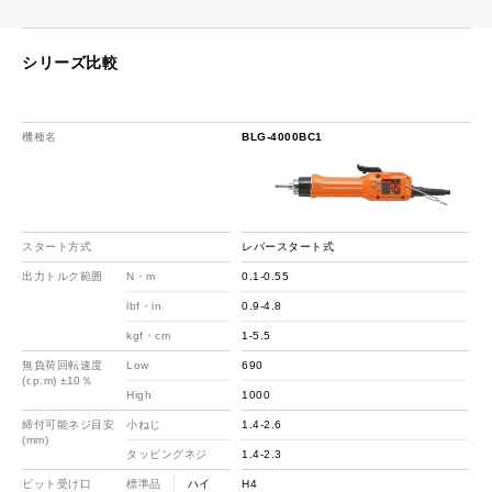
シリーズ比較
機種名
BLG-4000BC1
スタート方式
レバースタート式
出力トルク範囲
N・m
0.1-0.55
lbf・in
0.9-4.8
kgf・cm
1-5.5
無負荷回転速度
Low
690
(r.p.m) ±10％
High
1000
締付可能ネジ目安
小ねじ
1.4-2.6
(mm)
タッピングネジ
1.4-2.3
ビット受け口
標準品
ハイ
H4