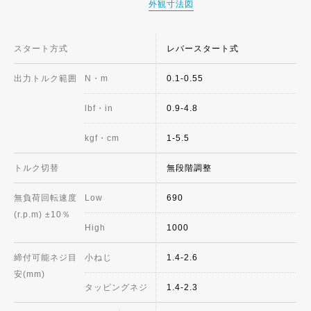
外観寸法図
スタート方式
レバースタート式
出力トルク範囲
N・m
0.1-0.55
lbf・in
0.9-4.8
kgf・cm
1-5.5
トルク切替
無段階調整
無負荷回転速度
Low
690
(r.p.m) ±10％
High
1000
締付可能ネジ目
小ねじ
1.4-2.6
安(mm)
タッピングネジ
1.4-2.3