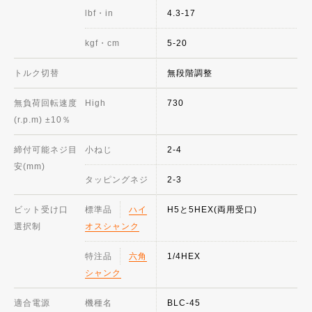
lbf・in
4.3-17
kgf・cm
5-20
トルク切替
無段階調整
無負荷回転速度
High
730
(r.p.m) ±10％
締付可能ネジ目
小ねじ
2-4
安(mm)
タッピングネジ
2-3
ビット受け口
標準品
ハイ
H5と5HEX(両用受口)
選択制
オスシャンク
特注品
六角
1/4HEX
シャンク
適合電源
機種名
BLC-45