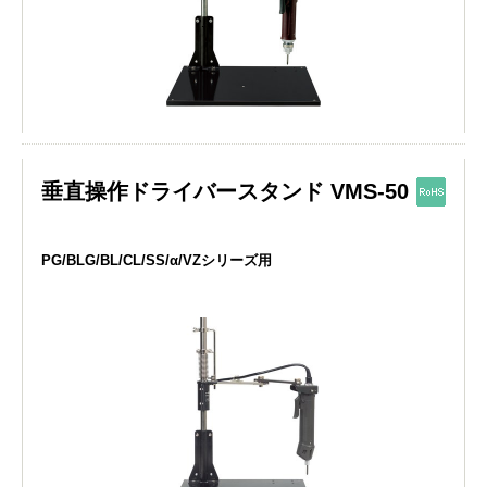
垂直操作ドライバースタンド VMS-50
PG/BLG/BL/CL/SS/α/VZシリーズ用