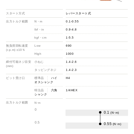
スタート方式
レバースタート式
出力トルク範囲
N・m
0.1-0.55
lbf・in
0.9-4.8
kgf・cm
1-5.5
無負荷回転速度
Low
690
(r.p.m) ±10％
High
1000
締付可能ネジ目安
小ねじ
1.4-2.6
(mm)
タッピングネジ
1.4-2.3
ビット受け口
標準品
ハイ
H4
オスシャンク
特注品
六角
1/4HEX
シャンク
出力トルク範囲
N･m
0
0.1
(N･m)
0.5
0.55
(N･m)