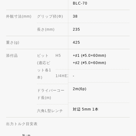
BLC-70
外観寸法(mm)
グリップ径(Φ)
38
長さ(mm)
235
重さ(g)
425
添付品
ビット
H5
+♯1 (∅5.0×60mm)
(適応ビ
+♯2 (∅5.0×60mm)
ット各1
1/4HEX
-
本)
2m(6p)
ドライバーコー
ド長(m)
対辺 5mm 1本
六角L型レンチ
出力トルク目安表
N・m