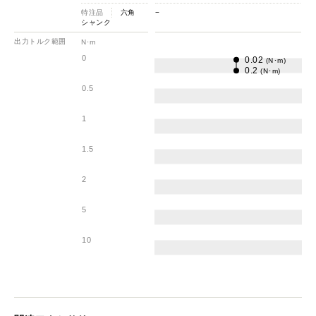
特注品
六角
−
シャンク
出力トルク範囲
N･m
0
0.02
(N･m)
0.2
(N･m)
0.5
1
1.5
2
5
10