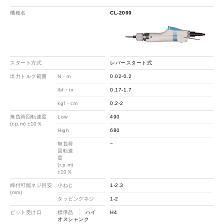
機種名
CL-2000
スタート方式
レバースタート式
出力トルク範囲
N・m
0.02-0.2
lbf・in
0.17-1.7
kgf・cm
0.2-2
無負荷回転速度
Low
490
(r.p.m) ±10％
High
680
無負荷
−
回転速
度
(r.p.m)
±10％
締付可能ネジ目安
小ねじ
1-2.3
(mm)
タッピングネジ
1-2
ビット受け口
標準品
ハイ
H4
オスシャンク