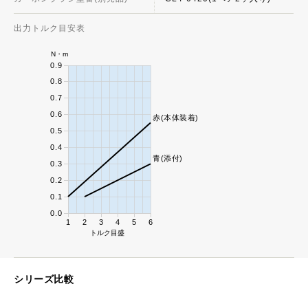
出力トルク目安表
N・m
0.9
0.8
0.7
0.6
赤(本体装着)
0.5
0.4
青(添付)
0.3
0.2
0.1
0.0
1
2
3
4
5
6
トルク目盛
シリーズ比較