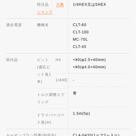
特注品
六角
1/4HEX又は5HEX
シャンク
適合電源
機種名
CLT-60
CLT-100
MC-70L
CLT-45
添付品
ビット
H4
+#0(φ2.5×40mm)
(適応ビ
+#0(φ4.0×40mm)
ット各1
1/4HEX
-
本)
青
トルク調整スプ
リング
1.5m(5p)
ドライバーコー
ド長(m)
カーボンブラシ型番(別売品)
CL4-0420(1ペア2ヶ入り)