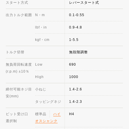
スタート方式
レバースタート式
出力トルク範囲
N・m
0.1-0.55
lbf・in
0.9-4.8
kgf・cm
1-5.5
トルク切替
無段階調整
無負荷回転速度
Low
690
(r.p.m) ±10％
High
1000
締付可能ネジ目
小ねじ
1.4-2.6
安(mm)
タッピングネジ
1.4-2.3
ビット受け口
標準品
ハイ
H4
選択制
オスシャンク