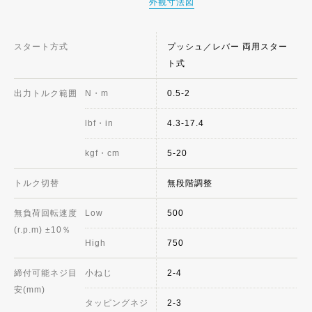
外観寸法図
スタート方式
プッシュ／レバー 両用スター
ト式
出力トルク範囲
N・m
0.5-2
lbf・in
4.3-17.4
kgf・cm
5-20
トルク切替
無段階調整
無負荷回転速度
Low
500
(r.p.m) ±10％
High
750
締付可能ネジ目
小ねじ
2-4
安(mm)
タッピングネジ
2-3