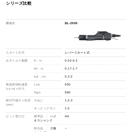
シリーズ比較
機種名
BL-2000
スタート方式
レバースタート式
出力トルク範囲
N・m
0.02-0.2
lbf・in
0.17-1.7
kgf・cm
0.2-2
無負荷回転速度
Low
650
(r.p.m) ±10％
High
990
締付可能ネジ目安
小ねじ
1-2.3
(mm)
タッピングネジ
1-2
ビット受け口
標準品
ハイ
H4
オスシャンク
特注品
六角
−