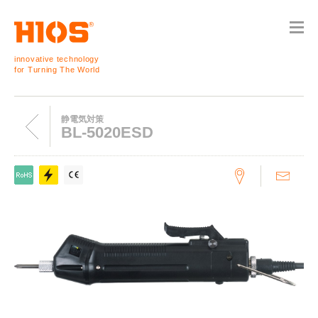
innovative technology
for Turning The World
静電気対策
BL-5020ESD