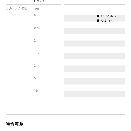
シャンク
出力トルク範囲
N･m
0
0.02
(N･m)
0.2
(N･m)
0.5
1
1.5
2
5
10
適合電源