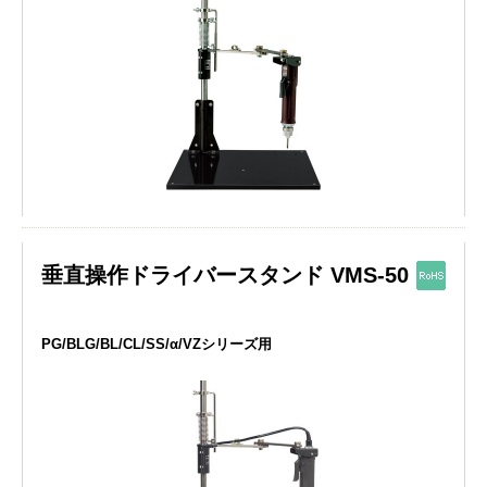
垂直操作ドライバースタンド VMS-50
PG/BLG/BL/CL/SS/α/VZシリーズ用