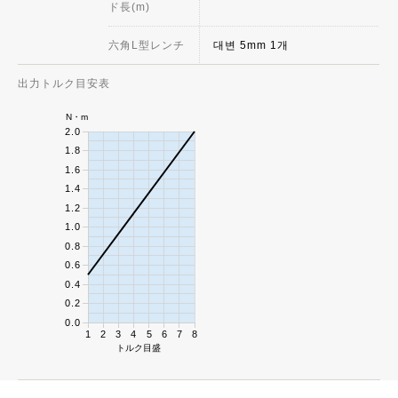
ド長(m)
六角L型レンチ
대변 5mm 1개
出力トルク目安表
N・m
2.0
1.8
1.6
1.4
1.2
1.0
0.8
0.6
0.4
0.2
0.0
1
2
3
4
5
6
7
8
トルク目盛