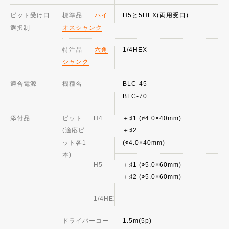
ビット受け口
標準品
ハイ
H5と5HEX(両用受口)
選択制
オスシャンク
特注品
六角
1/4HEX
シャンク
適合電源
機種名
BLC-45
BLC-70
添付品
ビット
H4
＋♯1 (∅4.0×40mm)
(適応ビ
＋♯2
ット各1
(∅4.0×40mm
本)
H5
＋♯1 (∅5.0×60mm)
＋♯2 (∅5.0×60mm)
1/4HEX
-
ドライバーコー
1.5m(5p)