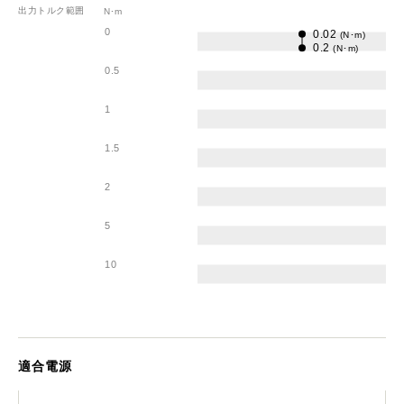
出力トルク範囲
N･m
0
0.02
(N･m)
0.2
(N･m)
0.5
1
1.5
2
5
10
適合電源