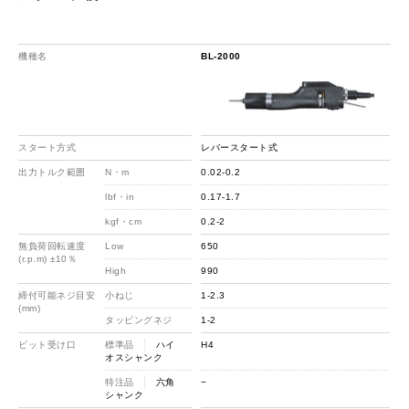
機種名
BL-2000
スタート方式
レバースタート式
出力トルク範囲
N・m
0.02-0.2
lbf・in
0.17-1.7
kgf・cm
0.2-2
無負荷回転速度
Low
650
(r.p.m) ±10％
High
990
締付可能ネジ目安
小ねじ
1-2.3
(mm)
タッピングネジ
1-2
ビット受け口
標準品
ハイ
H4
オスシャンク
特注品
六角
−
シャンク