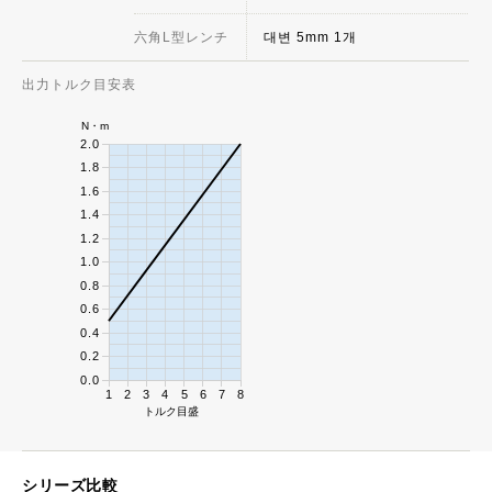
六角L型レンチ
대변 5mm 1개
出力トルク目安表
N・m
2.0
1.8
1.6
1.4
1.2
1.0
0.8
0.6
0.4
0.2
0.0
1
2
3
4
5
6
7
8
トルク目盛
シリーズ比較