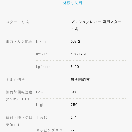
外観寸法図
スタート方式
プッシュ／レバー 両用スター
ト式
出力トルク範囲
N・m
0.5-2
lbf・in
4.3-17.4
kgf・cm
5-20
トルク切替
無段階調整
無負荷回転速度
Low
500
(r.p.m) ±10％
High
750
締付可能ネジ目
小ねじ
2-4
安(mm)
タッピングネジ
2-3