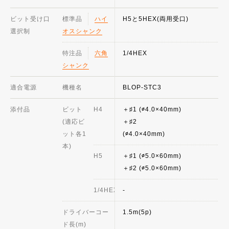
ビット受け口
標準品
ハイ
H5と5HEX(両用受口)
選択制
オスシャンク
特注品
六角
1/4HEX
シャンク
適合電源
機種名
BLOP-STC3
添付品
ビット
H4
＋♯1 (∅4.0×40mm)
(適応ビ
＋♯2
ット各1
(∅4.0×40mm
本)
H5
＋♯1 (∅5.0×60mm)
＋♯2 (∅5.0×60mm)
1/4HEX
-
ドライバーコー
1.5m(5p)
ド長(m)