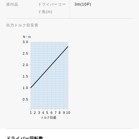
添付品
ドライバーコー
3m(10P)
ド長(m)
出力トルク目安表
N・m
3.0
2.5
2.0
1.5
1.0
0.5
1
2
3
4
5
6
7
8
9
10
トルク目盛
ドライバー回転数