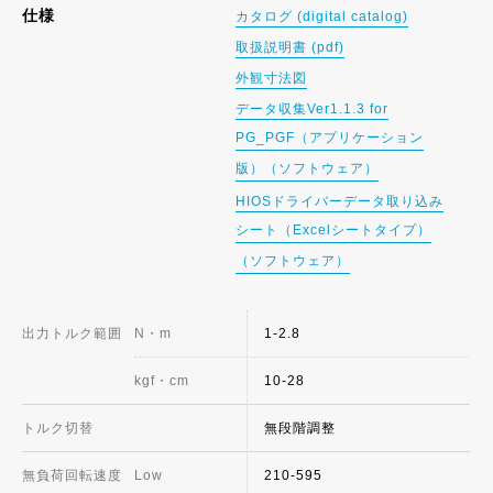
仕様
カタログ (digital catalog)
取扱説明書 (pdf)
外観寸法図
データ収集Ver1.1.3 for
PG_PGF（アプリケーション
版）（ソフトウェア）
HIOSドライバーデータ取り込み
シート（Excelシートタイプ）
（ソフトウェア）
出力トルク範囲
N・m
1-2.8
kgf・cm
10-28
トルク切替
無段階調整
無負荷回転速度
Low
210-595