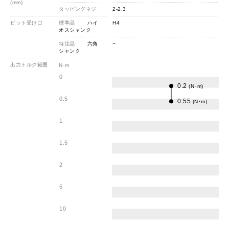
(mm)
タッピングネジ
2-2.3
ビット受け口
標準品
ハイ
H4
オスシャンク
特注品
六角
−
シャンク
出力トルク範囲
N･m
0
0.2
(N･m)
0.5
0.55
(N･m)
1
1.5
2
5
10