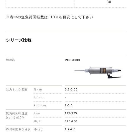
30
※表中の無負荷回転数は±10％を目安にして下さい
シリーズ比較
機種名
PGF-3000
出力トルク範囲
N・m
0.2-0.55
lbf・in
-
kgf・cm
2-5.5
無負荷回転速度
Low
115-325
(r.p.m) ±10％
High
625-950
締付可能ネジ目安
小ねじ
1.7-2.3