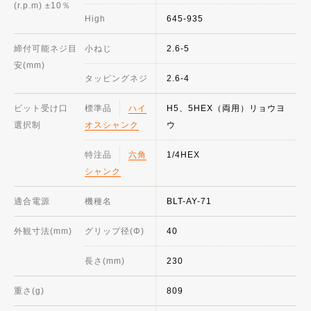
(r.p.m) ±10％
High
645-935
締付可能ネジ目
小ねじ
2.6-5
安(mm)
タッピングネジ
2.6-4
ビット受け口
標準品
ハイ
H5、5HEX（両用）リョウヨ
選択制
オスシャンク
ウ
特注品
六角
1/4HEX
シャンク
適合電源
機種名
BLT-AY-71
外観寸法(mm)
グリップ径(Φ)
40
長さ(mm)
230
重さ(g)
809