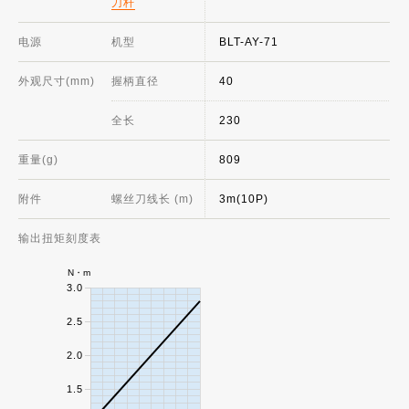
刀杆
电源
机型
BLT-AY-71
外观尺寸(mm)
握柄直径
40
全长
230
重量(g)
809
附件
螺丝刀线长 (m)
3m(10P)
输出扭矩刻度表
N・m
3.0
2.5
2.0
1.5