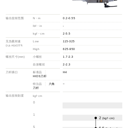
输出扭矩范围
N・m
0.2-0.55
lbf・in
-
kgf・cm
2-5.5
无负载转速
Low
115-325
(r.p.m)±10％
High
625-950
螺丝尺寸(mm)
小螺丝
1.7-2.3
自攻螺丝
2-2.3
刀杆插口
标准品
H4
HIOS刀杆
特注品
六角
−
刀杆
输出扭矩刻度
kgf･cm
0
1
2
(kgf･cm)
5