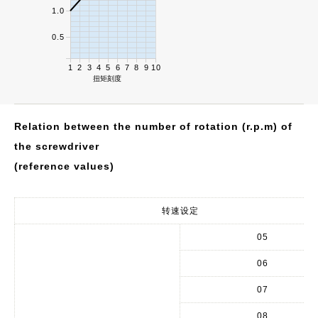
1.0
0.5
1
2
3
4
5
6
7
8
9
10
扭矩刻度
Relation between the number of rotation (r.p.m) of
the screwdriver
(reference values)
转速设定
05
06
07
08