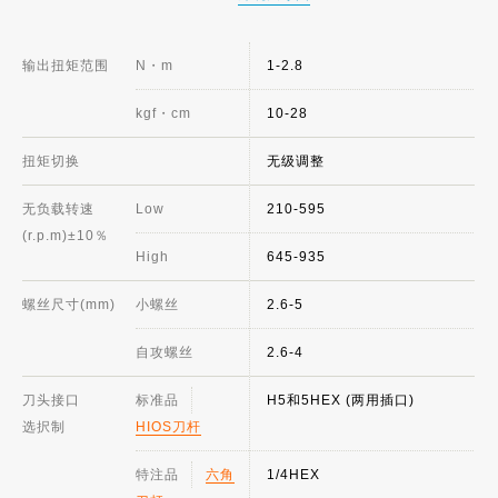
输出扭矩范围
N・m
1-2.8
kgf・cm
10-28
扭矩切换
无级调整
无负载转速
Low
210-595
(r.p.m)±10％
High
645-935
螺丝尺寸(mm)
小螺丝
2.6-5
自攻螺丝
2.6-4
刀头接口
标准品
H5和5HEX (两用插口)
选択制
HIOS刀杆
特注品
六角
1/4HEX