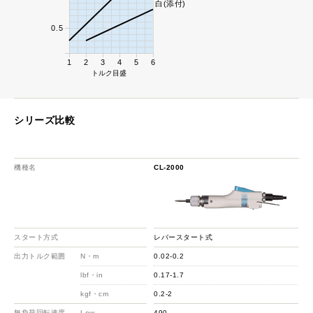
白(添付)
0.5
1
2
3
4
5
6
トルク目盛
シリーズ比較
機種名
CL-2000
スタート方式
レバースタート式
出力トルク範囲
N・m
0.02-0.2
lbf・in
0.17-1.7
kgf・cm
0.2-2
無負荷回転速度
Low
490