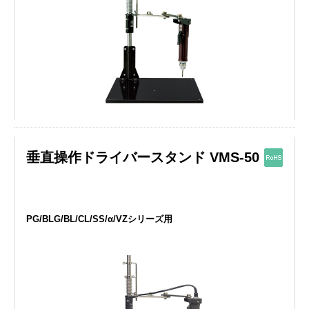
垂直操作ドライバースタンド VMS-50
PG/BLG/BL/CL/SS/α/VZシリーズ用