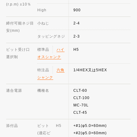
(r.p.m) ±10％
High
900
締付可能ネジ目
小ねじ
2-4
安(mm)
タッピングネジ
2-3
ビット受け口
標準品
ハイ
H5
選択制
オスシャンク
特注品
六角
1/4HEX又は5HEX
シャンク
適合電源
機種名
CLT-60
CLT-100
MC-70L
CLT-45
添付品
ビット
H5
+#1(φ5.0×60mm)
(適応ビ
+#2(φ5.0×60mm)