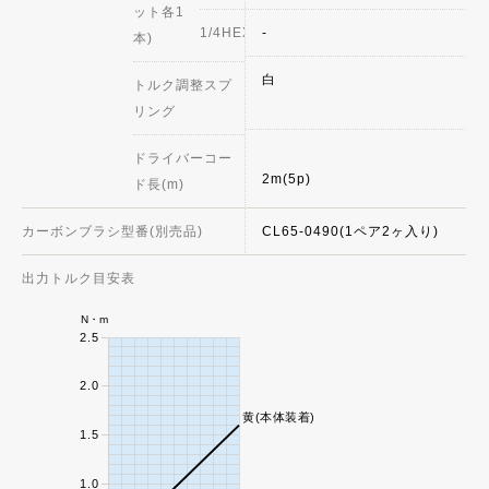
ット各1
1/4HEX
-
本)
白
トルク調整スプ
リング
ドライバーコー
2m(5p)
ド長(m)
カーボンブラシ型番(別売品)
CL65-0490(1ペア2ヶ入り)
出力トルク目安表
N・m
2.5
2.0
黄(本体装着)
1.5
1.0