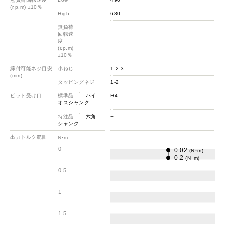
(r.p.m) ±10％
High
680
無負荷
−
回転速
度
(r.p.m)
±10％
締付可能ネジ目安
小ねじ
1-2.3
(mm)
タッピングネジ
1-2
ビット受け口
標準品
ハイ
H4
オスシャンク
特注品
六角
−
シャンク
出力トルク範囲
N･m
0
0.02
(N･m)
0.2
(N･m)
0.5
1
1.5