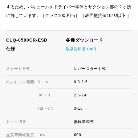
するため、バキュームをドライバー本体とサクション部の２ヶ所
に施しています。［クラス100 相当］ ［表面抵抗値104Ω以下 ］
CLQ-6500CR-ESD
各種ダウンロード
仕様
取扱説明書 (pdf)
スタート方式
レバースタート式
出力トルク範囲
N・m
0.3-1.6
lbf・in
2.6-14
kgf・cm
3-16
トルク切替
無段階調整
無負荷回転速度
Low
600