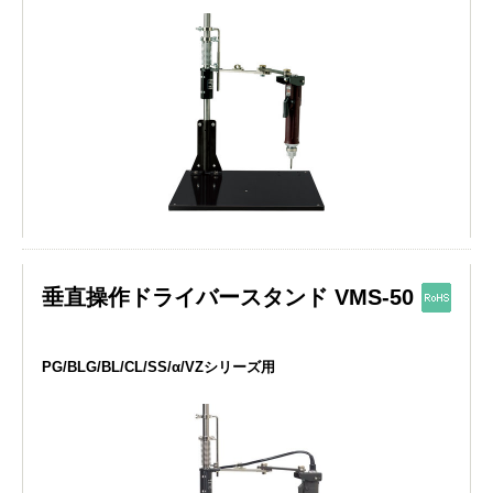
垂直操作ドライバースタンド VMS-50
PG/BLG/BL/CL/SS/α/VZシリーズ用