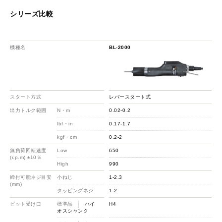
シリーズ比較
機種名
BL-2000
スタート方式
レバースタート式
出力トルク範囲
N・m
0.02-0.2
lbf・in
0.17-1.7
kgf・cm
0.2-2
無負荷回転速度
Low
650
(r.p.m) ±10％
High
990
締付可能ネジ目安
小ねじ
1-2.3
(mm)
タッピングネジ
1-2
ビット受け口
標準品
ハイ
H4
オスシャンク