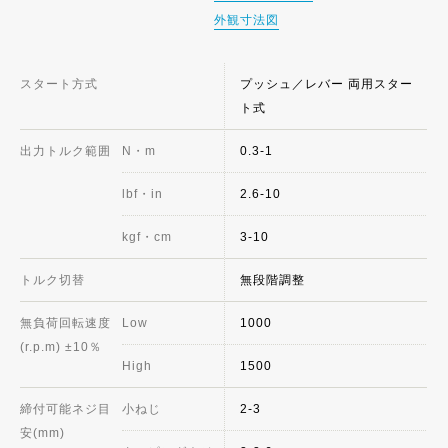
外観寸法図
スタート方式
プッシュ／レバー 両用スター
ト式
出力トルク範囲
N・m
0.3-1
lbf・in
2.6-10
kgf・cm
3-10
トルク切替
無段階調整
無負荷回転速度
Low
1000
(r.p.m) ±10％
High
1500
締付可能ネジ目
小ねじ
2-3
安(mm)