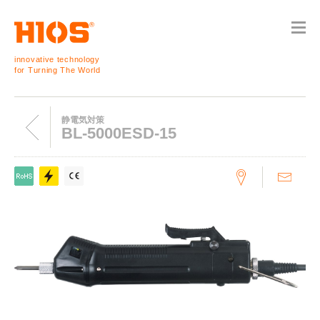
innovative technology
for Turning The World
静電気対策
BL-5000ESD-15