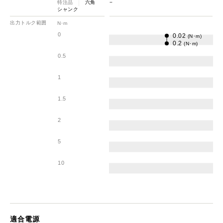
特注品
六角
−
シャンク
出力トルク範囲
N･m
0
0.02
(N･m)
0.2
(N･m)
0.5
1
1.5
2
5
10
適合電源