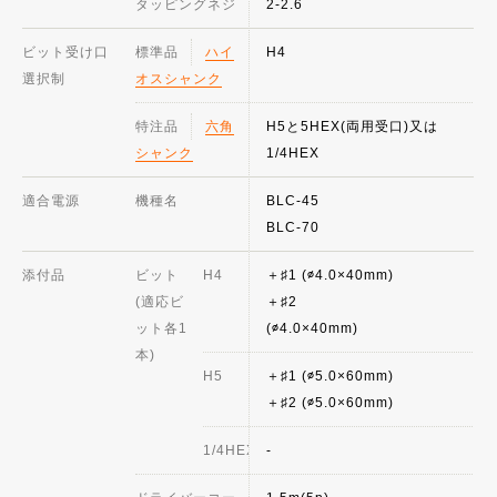
タッピングネジ
2-2.6
ビット受け口
標準品
ハイ
H4
選択制
オスシャンク
特注品
六角
H5と5HEX(両用受口)又は
シャンク
1/4HEX
適合電源
機種名
BLC-45
BLC-70
添付品
ビット
H4
＋♯1 (∅4.0×40mm)
(適応ビ
＋♯2
ット各1
(∅4.0×40mm
本)
H5
＋♯1 (∅5.0×60mm)
＋♯2 (∅5.0×60mm)
1/4HEX
-