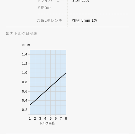
ドライバーコー
1.5m(5p)
ド長(m)
六角L型レンチ
대변 5mm 1개
出力トルク目安表
N・m
1.4
1.2
1.0
0.8
0.6
0.4
0.2
1
2
3
4
5
6
7
8
トルク目盛