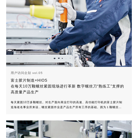
用户访问企划 vol.05
富士胶片制造×HIOS
在每天10万颗螺丝紧固现场进行革新 数字螺丝刀“熟练工”支撑的
高质量产品生产
每天紧固10万多颗螺丝。对生产面向商业打印的高速、高功能打印机的富士胶片制
造海老名事业所来说，螺丝紧固作业是产品生产所有工序的基础。因为１颗螺丝的
缺损或松弛可能会造成次品，所以有关紧固的严格的管理体制是不可或缺的。海老
名事业所基于富士胶片商业创新式生产方式（IPW：Innovative Production
Way），开展了生产革新活动，为了进一步提高质量和效率，引进了HIOS的内置
螺丝计数器和脉冲系统的数字螺丝刀“熟练工BLG-BC2”，给产品生产现场带来了彻
底的改革。