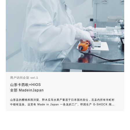
用户访问企划 vol.1
山形卡西欧×HIOS
全部 MadeinJapan
山形县的樱桃和西洋梨、野木瓜等水果产量居于日本国内首位，且县内所有市町村
中都有温泉。这里有 Made in Japan 一条龙的工厂。即因生产 G-SHOCK 闻名
的卡西欧集团在日本国内唯一的制造基地--山形卡西欧（成立于 1979 年，员工
607 人，生产腕表、计算器、医疗器械等）。作为同时管辖泰国、中国制造基地的
总工厂举足轻重，致力于推进数字生产。6 月上旬正是日本最高档樱桃“佐藤锦”丰收
的时节，我们来到了位于山形县中部东根市（人口 4 万 8 千人）的山形卡西欧。