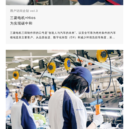
用户访问企划 vol.3
三菱电机×Hios
为实现碳中和
三菱电机三田制作所的口号是“创造人与汽车的未来”。以安全可靠为绝对条件的汽车
领域是其主要客户。从品质改进、数字化转型（DX）和减少环境负担等角度，采访
了采用Hios的“户津十字螺丝”、“INTRTORQUE”以及无碳刷电动螺丝刀 “熟练
工”BLG-BC2的该制作所。