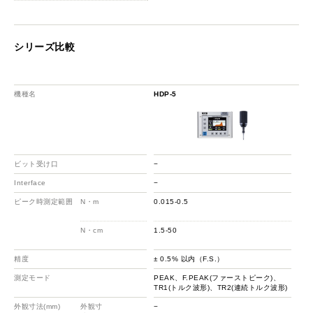
シリーズ比較
機種名
HDP-5
HD
ビット受け口
−
−
Interface
−
−
ピーク時測定範囲
N・m
0.015-0.5
HD
HD
N・cm
1.5-50
HD
HD
精度
± 0.5% 以内（F.S.）
±0
測定モード
PEAK、F.PEAK(ファーストピーク)、
PE
TR1(トルク波形)、TR2(連続トルク波形)
TR
外観寸法(mm)
外観寸
−
−