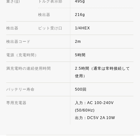
重さ(g)
トルク表示部
495g
検出器
216g
検出器
ビット受け口
1/4HEX
検出器コード
2m
電源（充電時間）
5時間
満充電時の連続使用時間
2.5時間（通常は常時接続して
使用）
バッテリー寿命
500回
専用充電器
入力：AC 100-240V
(50/60Hz)
出力：DC5V 2A 10W