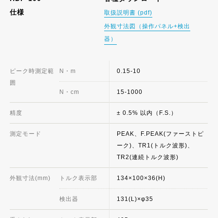
仕様
取扱説明書 (pdf)
外観寸法図（操作パネル+検出
器）
ピーク時測定範
N・m
0.15-10
囲
N・cm
15-1000
精度
± 0.5% 以内（F.S.）
測定モード
PEAK、F.PEAK(ファーストピ
ーク)、TR1(トルク波形)、
TR2(連続トルク波形)
外観寸法(mm)
トルク表示部
134×100×36(H)
検出器
131(L)×φ35