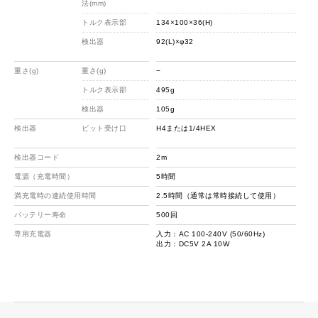
法(mm)
トルク表示部
134×100×36(H)
13
検出器
92(L)×φ32
HD
HD
重さ(g)
重さ(g)
−
−
トルク表示部
495g
49
検出器
105g
21
検出器
ビット受け口
H4または1/4HEX
HD
HD
検出器コード
2m
2m
電源（充電時間）
5時間
5
満充電時の連続使用時間
2.5時間（通常は常時接続して使用）
2
バッテリー寿命
500回
50
専用充電器
入力：AC 100-240V (50/60Hz)
入力
出力：DC5V 2A 10W
出力