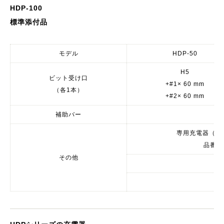
HDP-100
標準添付品
モデル
HDP-50
H5
ビット受け口
+#1× 60 mm
（各1本）
+#2× 60 mm
補助バー
専用充電器（U
品番：H
その他