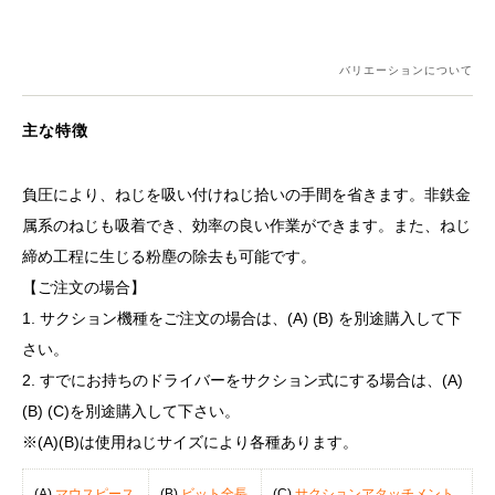
バリエーションについて
主な特徴
負圧により、ねじを吸い付けねじ拾いの手間を省きます。非鉄金
属系のねじも吸着でき、効率の良い作業ができます。また、ねじ
締め工程に生じる粉塵の除去も可能です。
【ご注文の場合】
1. サクション機種をご注文の場合は、(A) (B) を別途購入して下
さい。
2. すでにお持ちのドライバーをサクション式にする場合は、(A)
(B) (C)を別途購入して下さい。
※(A)(B)は使用ねじサイズにより各種あります。
(A)
マウスピース
(B)
ビット全長
(C)
サクションアタッチメント