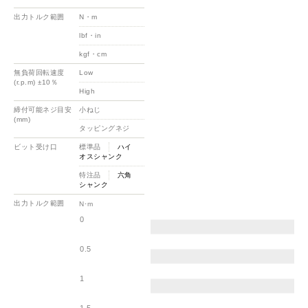
出力トルク範囲
N・m
lbf・in
kgf・cm
無負荷回転速度
Low
(r.p.m) ±10％
High
締付可能ネジ目安
小ねじ
(mm)
タッピングネジ
ビット受け口
標準品
ハイ
オスシャンク
特注品
六角
シャンク
出力トルク範囲
N･m
0
0.5
1
1.5