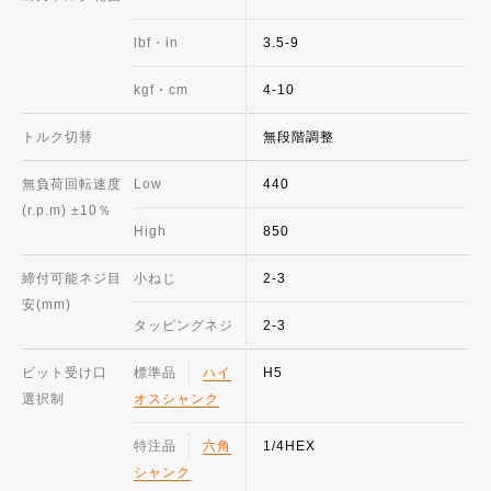
lbf・in
3.5-9
kgf・cm
4-10
トルク切替
無段階調整
無負荷回転速度
Low
440
(r.p.m) ±10％
High
850
締付可能ネジ目
小ねじ
2-3
安(mm)
タッピングネジ
2-3
ビット受け口
標準品
ハイ
H5
選択制
オスシャンク
特注品
六角
1/4HEX
シャンク