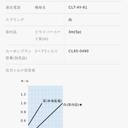
適合電源
機種名
CLT-AY-61
スプリング
白
添付品
ドライバーコー
3m(5p)
ド長(m)
カーボンブラシ
1ペア2ヶ入り
CL65-0490
型番(別売品)
出力トルク目安表
N・m
1.2
茶(本体装着)
1.0
白(添付品)★
0.8
0.6