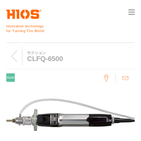
innovative technology
for Turning The World
サクション
CLFQ-6500