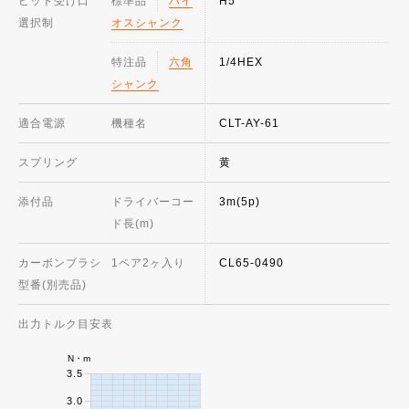
ビット受け口
標準品
ハイ
H5
選択制
オスシャンク
特注品
六角
1/4HEX
シャンク
適合電源
機種名
CLT-AY-61
スプリング
黄
添付品
ドライバーコー
3m(5p)
ド長(m)
カーボンブラシ
1ペア2ヶ入り
CL65-0490
型番(別売品)
出力トルク目安表
N・m
3.5
3.0