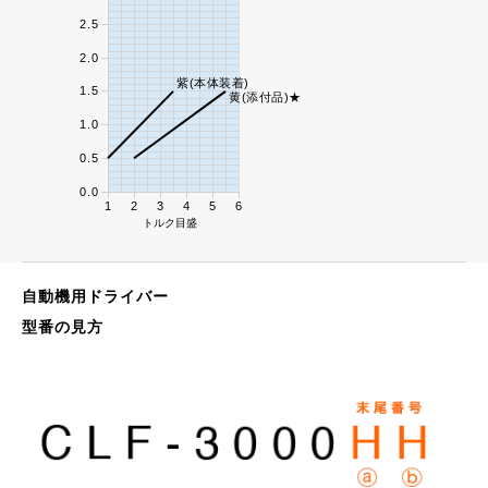
2.5
2.0
紫(本体装着)
1.5
黄(添付品)★
1.0
0.5
0.0
1
2
3
4
5
6
トルク目盛
自動機用ドライバー
型番の見方