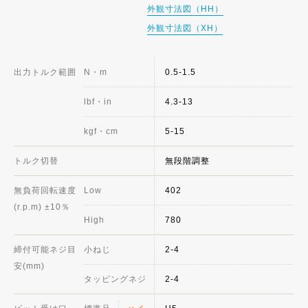
外観寸法図（HH）
外観寸法図（XH）
出力トルク範囲
N・m
0.5-1.5
lbf・in
4.3-13
kgf・cm
5-15
トルク切替
無段階調整
無負荷回転速度
Low
402
(r.p.m) ±10％
High
780
締付可能ネジ目
小ねじ
2-4
安(mm)
タッピングネジ
2-4