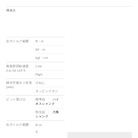
機種名
出力トルク範囲
N・m
lbf・in
kgf・cm
無負荷回転速度
Low
(r.p.m) ±10％
High
締付可能ネジ目安
小ねじ
(mm)
タッピングネジ
ビット受け口
標準品
ハイ
オスシャンク
特注品
六角
シャンク
出力トルク範囲
N･m
0