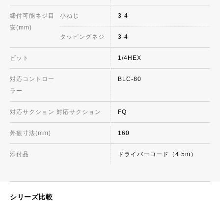
締付可能ネジ目
小ねじ
3-4
安(mm)
タッピングネジ
3-4
ビット
1/4HEX
対応コントロー
BLC-80
ラー
対応サクション 対応サクション
FQ
外観寸法(mm)
160
添付品
ドライバーコード（4.5m）
シリーズ比較