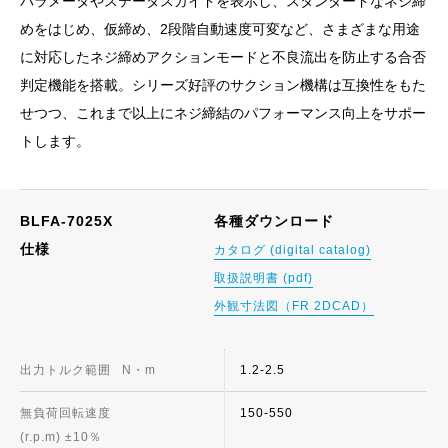
パラメータやステータスガイドを表示し、スタンダードなネジ締
めをはじめ、仮締め、2段階自動速度可変など、さまざまな用途
に対応したネジ締めアクションモードと不良流出を防止する合否
判定機能を搭載。シリーズ好評のサクション機構は互換性をもた
せつつ、これまで以上にネジ締結のパフォーマンス向上をサポー
トします。
BLFA-7025X
各種ダウンロード
仕様
カタログ (digital catalog)
取扱説明書 (pdf)
外観寸法図（FR 2DCAD）
出力トルク範囲
N・m
1.2-2.5
無負荷回転速度
150-550
(r.p.m) ±10％