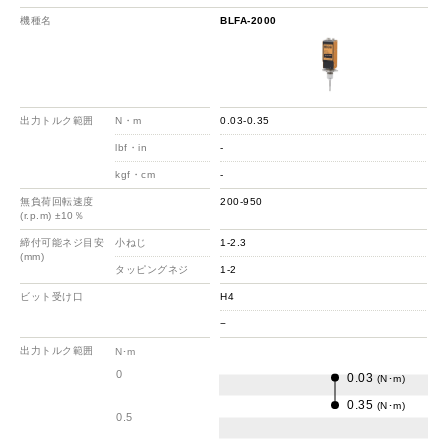
機種名
BLFA-2000
出力トルク範囲
N・m
0.03-0.35
lbf・in
-
kgf・cm
-
無負荷回転速度
200-950
(r.p.m) ±10％
締付可能ネジ目安
小ねじ
1-2.3
(mm)
タッピングネジ
1-2
ビット受け口
H4
−
出力トルク範囲
N･m
0
0.03
(N･m)
0.35
(N･m)
0.5