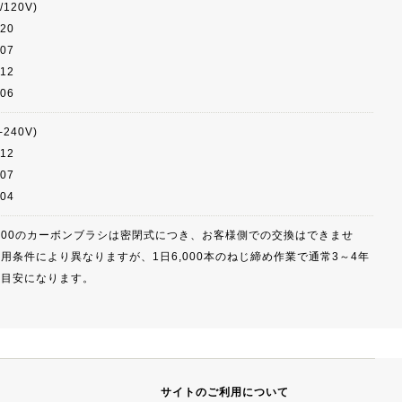
/120V)
820
007
012
506
-240V)
812
007
504
2000のカーボンブラシは密閉式につき、お客様側での交換はできませ
用条件により異なりますが、1日6,000本のねじ締め作業で通常3～4年
換目安になります。
サイトのご利用について