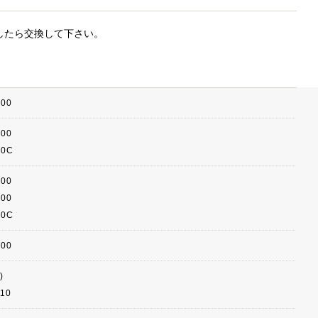
したら交換して下さい。
000
000
00C
500
000
50C
000
)
510