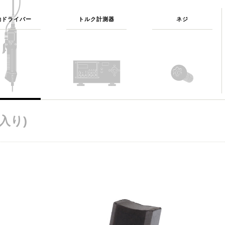
動ドライバー
トルク計測器
ネジ
入り)