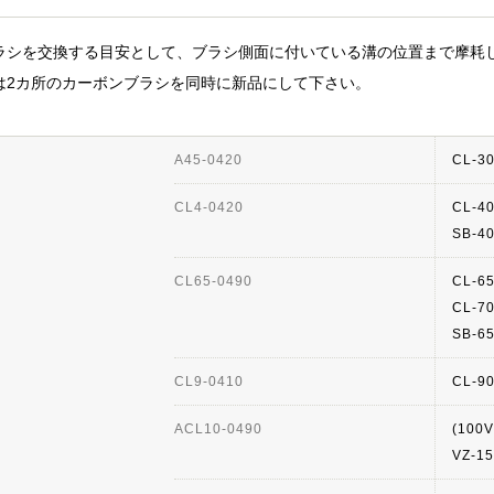
ラシを交換する目安として、ブラシ側面に付いている溝の位置まで摩耗
は2カ所のカーボンブラシを同時に新品にして下さい。
A45-0420
CL-3
CL4-0420
CL-4
SB-4
CL65-0490
CL-6
CL-7
SB-6
CL9-0410
CL-9
ACL10-0490
(100V
VZ-1