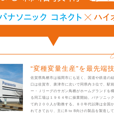
“変種変量生産”を最先端
佐賀県鳥栖市は福岡市にも近く、国道や鉄道の
口は佐賀市、唐津市に次いで同県内３位で、駅
ー・Ｊリーグのサガン鳥栖がホームグランドを
る同工場は１９６４年に操業開始。パナソニック
て約２００人が勤務する。８０年代以降は全国
れてきており、主にB to B向けの製品を製造