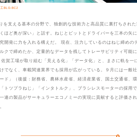
BLG-BC2
くりを支える基本の分野で、独創的な技術力と高品質に裏打ちされ
くほど奥が深い」と話す。ねじとビットとドライバーを三本の矢
究開発に力を入れる構えだ。 現在、注力しているのはねじ締めの
ルクで締めたか、定量的なデータを残してトレーサビリティ可能にす
ト佐賀工場が取り組む「見える化」「データ化」と、まさに軌を一
けでなく、車載関連業界でも採用が広がっている。９月には一般
ード」（後援：財務省、農林水産省、経済産業省、国土交通省、
「トツプラねじ」「インタトルク」、ブラシレスモーターの採用
一連の製品がサーキュラーエコノミーの実現に貢献すると評価さ
。