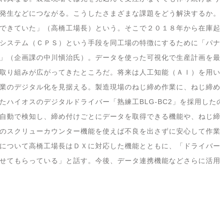
発生などにつながる。こうしたさまざまな課題をどう解決するか
できていた」（高橋工場長）という。そこで２０１８年から在庫
システム（ＣＰＳ）という手段を同工場の特徴にするために「パ
」（企画課の中川愼治氏）。データを使った可視化で生産計画を
取り組みが広がってきたところだ。将来は人工知能（ＡＩ）を用
業のデジタル化を見据える。製造現場のねじ締め作業に、ねじ締
たハイオスのデジタルドライバー「熟練工BLG-BC2」を採用し
自動で検知し、締め付けごとにデータを取得できる機能や、ねじ
のスクリューカウンター機能を使えば不良を出さずに安心して作業
について高橋工場長はＤＸに対応した機能とともに、「ドライバ
せてもらっている」と話す。今後、データ連携機能などさらに活