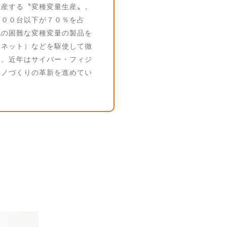
生産する〝変種変量生産〟。
１００台以下が７０％を占
化の困難な変種変量の製品を
ーネット）などを駆使して徹
た。近年はサイバー・フィジ
モノづくりの革新を進めてい