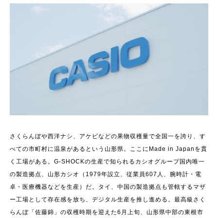
さくらんぼや西洋ナシ、アケビなどの果物収穫量で全国一を誇り、す
べての市町村に温泉があるという山形県。ここにMade in Japanを貫
く工場がある。G-SHOCKの生産で知られるカシオグループ国内唯一
の製造拠点、山形カシオ（1979年設立、従業員607人、腕時計・電
卓・医療機器などを生産）だ。タイ、中国の製造拠点も管轄するマザ
ー工場として存在感を放ち、デジタル生産を推し進める。最高級さく
らんぼ「佐藤錦」の収穫時期を迎えた6月上旬、山形県中部の東根市