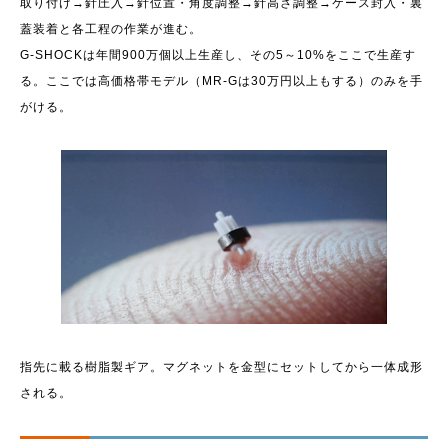
取り付け→針圧入→針位置・角度調整→針高さ調整→ケース封入・裏
蓋装着と各工程の作業が進む。
G-SHOCKは年間900万個以上生産し、その5～10%をここで生産す
る。ここでは高価格帯モデル（MR-Gは30万円以上もする）のみを手
がける。
指先に載る樹脂製ギア。マグネットを金型にセットしてから一体成形
される。