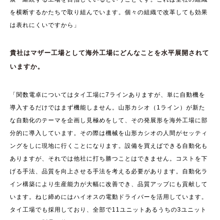
を横断するかたちで取り組んでいます。個々の組織で改革しても効果
は表れにくいですから」
貴社はマザー工場として海外工場にどんなことを水平展開されて
いますか。
「関数電卓についてはタイ工場に7ラインありますが、単に自動機を
導入するだけではまず機能しません。山形カシオ（1ライン）が新た
な自動化のテーマを企画し見極めをして、その発展形を海外工場に部
分的に導入しています。その際は機械を山形カシオの人間がセッティ
ングをしに現地に行くことになります。設備を買えばできる自動化も
ありますが、それでは他社に打ち勝つことはできません。コストを下
げる手法、品質を向上させる手法を考える必要があります。自動化ラ
イン構築により生産能力が大幅に改善でき、品質アップにも貢献して
います。ねじ締めにはハイオスの電動ドライバーを活用しています。
タイ工場でも採用しており、全部で11ユニットあるうちの3ユニット