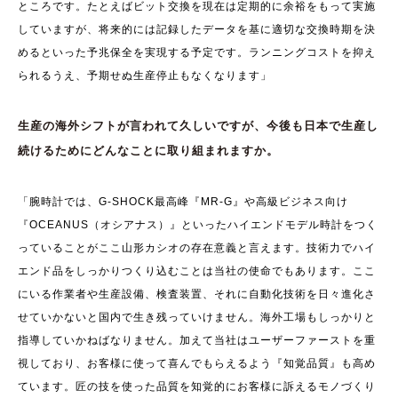
ところです。たとえばビット交換を現在は定期的に余裕をもって実施
していますが、将来的には記録したデータを基に適切な交換時期を決
めるといった予兆保全を実現する予定です。ランニングコストを抑え
られるうえ、予期せぬ生産停止もなくなります」
生産の海外シフトが言われて久しいですが、今後も日本で生産し
続けるためにどんなことに取り組まれますか。
「腕時計では、G-SHOCK最高峰『MR-G』や高級ビジネス向け
『OCEANUS（オシアナス）』といったハイエンドモデル時計をつく
っていることがここ山形カシオの存在意義と言えます。技術力でハイ
エンド品をしっかりつくり込むことは当社の使命でもあります。ここ
にいる作業者や生産設備、検査装置、それに自動化技術を日々進化さ
せていかないと国内で生き残っていけません。海外工場もしっかりと
指導していかねばなりません。加えて当社はユーザーファーストを重
視しており、お客様に使って喜んでもらえるよう『知覚品質』も高め
ています。匠の技を使った品質を知覚的にお客様に訴えるモノづくり