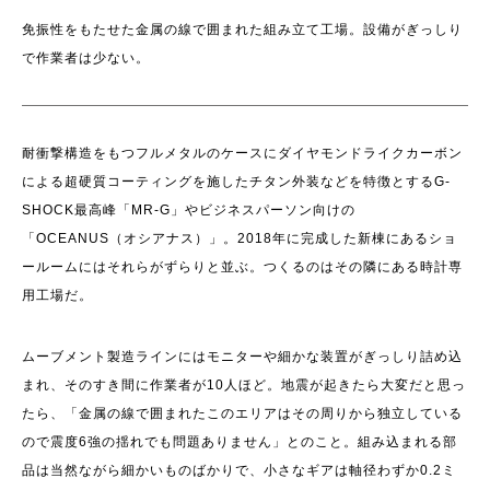
免振性をもたせた金属の線で囲まれた組み立て工場。設備がぎっしり
で作業者は少ない。
耐衝撃構造をもつフルメタルのケースにダイヤモンドライクカーボン
による超硬質コーティングを施したチタン外装などを特徴とするG-
SHOCK最高峰「MR-G」やビジネスパーソン向けの
「OCEANUS（オシアナス）」。2018年に完成した新棟にあるショ
ールームにはそれらがずらりと並ぶ。つくるのはその隣にある時計専
用工場だ。
ムーブメント製造ラインにはモニターや細かな装置がぎっしり詰め込
まれ、そのすき間に作業者が10人ほど。地震が起きたら大変だと思っ
たら、「金属の線で囲まれたこのエリアはその周りから独立している
ので震度6強の揺れでも問題ありません」とのこと。組み込まれる部
品は当然ながら細かいものばかりで、小さなギアは軸径わずか0.2ミ