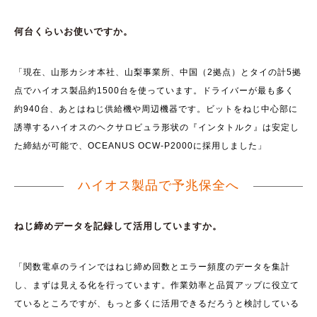
何台くらいお使いですか。
「現在、山形カシオ本社、山梨事業所、中国（2拠点）とタイの計5拠
点でハイオス製品約1500台を使っています。ドライバーが最も多く
約940台、あとはねじ供給機や周辺機器です。ビットをねじ中心部に
誘導するハイオスのヘクサロビュラ形状の『インタトルク』は安定し
た締結が可能で、OCEANUS OCW-P2000に採用しました」
ハイオス製品で予兆保全へ
ねじ締めデータを記録して活用していますか。
「関数電卓のラインではねじ締め回数とエラー頻度のデータを集計
し、まずは見える化を行っています。作業効率と品質アップに役立て
ているところですが、もっと多くに活用できるだろうと検討している