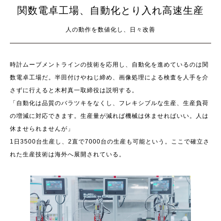
関数電卓工場、自動化とり入れ高速生産
人の動作を数値化し、日々改善
時計ムーブメントラインの技術を応用し、自動化を進めているのは関
数電卓工場だ。半田付けやねじ締め、画像処理による検査を人手を介
さずに行えると木村真一取締役は説明する。
「自動化は品質のバラツキをなくし、フレキシブルな生産、生産負荷
の増減に対応できます。生産量が減れば機械は休ませればいい。人は
休ませられませんが」
1日3500台生産し、2直で7000台の生産も可能という。ここで確立さ
れた生産技術は海外へ展開されている。