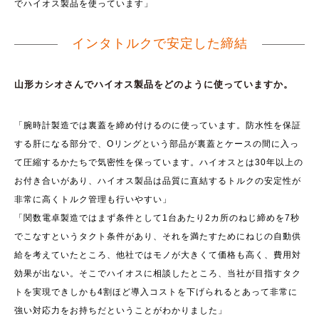
でハイオス製品を使っています」
インタトルクで安定した締結
山形カシオさんでハイオス製品をどのように使っていますか。
「腕時計製造では裏蓋を締め付けるのに使っています。防水性を保証
する肝になる部分で、Oリングという部品が裏蓋とケースの間に入っ
て圧縮するかたちで気密性を保っています。ハイオスとは30年以上の
お付き合いがあり、ハイオス製品は品質に直結するトルクの安定性が
非常に高くトルク管理も行いやすい」
「関数電卓製造ではまず条件として1台あたり2カ所のねじ締めを7秒
でこなすというタクト条件があり、それを満たすためにねじの自動供
給を考えていたところ、他社ではモノが大きくて価格も高く、費用対
効果が出ない。そこでハイオスに相談したところ、当社が目指すタク
トを実現できしかも4割ほど導入コストを下げられるとあって非常に
強い対応力をお持ちだということがわかりました」