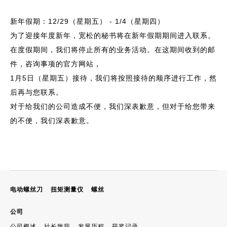
新年假期：12/29（星期五） - 1/4（星期四）
为了迎接年度新年，宽松的秘书将在新年假期期间进入联系。
在度假期间，我们将停止所有的业务活动。在这期间收到的邮
件，咨询事项的官方网站，
1月5日（星期五）接待，我们将按照接待的顺序进行工作，然
后再与您联系。
对于给我们的公司造成不便，我们深表歉意，但对于给您带来
的不便，我们深表歉意。
电动螺丝刀
扭矩测量仪
螺丝
公司
公司概述
社长致辞
发展历程
获奖记录