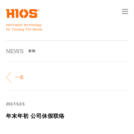
innovative technology
for Turning The World
NEWS
新闻
一览
2017/12/1
年末年初 公司休假联络