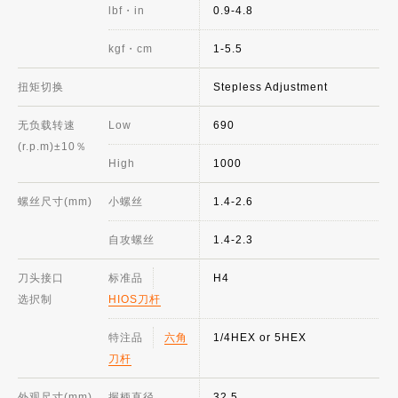
lbf・in
0.9-4.8
kgf・cm
1-5.5
扭矩切换
Stepless Adjustment
无负载转速
Low
690
(r.p.m)±10％
High
1000
螺丝尺寸(mm)
小螺丝
1.4-2.6
自攻螺丝
1.4-2.3
刀头接口
标准品
H4
选択制
HIOS刀杆
特注品
六角
1/4HEX or 5HEX
刀杆
外观尺寸(mm)
握柄直径
32.5