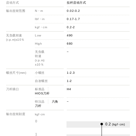
启动方式
拉杆启动方式
输出扭矩范围
N・m
0.02-0.2
lbf・in
0.17-1.7
kgf・cm
0.2-2
无负载转速
Low
490
(r.p.m)±10％
High
680
无负载
−
转速
(r.p.m)
±10％
螺丝尺寸(mm)
小螺丝
1-2.3
自攻螺丝
1-2
刀杆插口
标准品
H4
HIOS刀杆
特注品
六角
−
刀杆
输出扭矩刻度
kgf･cm
0
0.2
(kgf･cm)
1