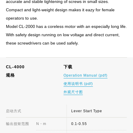
accurate and stable tightening of screws in small sizes.
Compact and light-weight design makes it eazy for female
operators to use.
Model CL-2000 has a coreless motor with an especially long life.
With safety design running on low voltage and direct current,
these screwdrivers can be used safely.
CL-4000
下载
规格
Operation Manual (pdf)
使用说明书 (pdf)
外观尺寸图
启动方式
Lever Start Type
输出扭矩范围
N・m
0.1-0.55