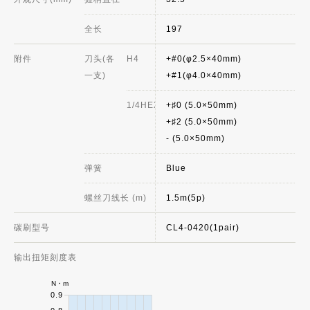
全长
197
附件
刀头(各
H4
+#0(φ2.5×40mm)
一支)
+#1(φ4.0×40mm)
1/4HEX
+♯0 (5.0×50mm)
+♯2 (5.0×50mm)
- (5.0×50mm)
弹簧
Blue
螺丝刀线长 (m)
1.5m(5p)
碳刷型号
CL4-0420(1pair)
输出扭矩刻度表
N・m
0.9