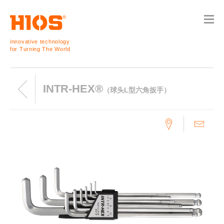
innovative technology
for Turning The World
INTR-HEX®
（球头L型六角扳手）