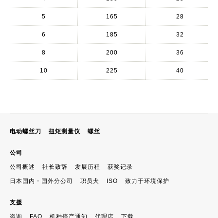
5
165
28
6
185
32
8
200
36
10
225
40
电动螺丝刀
扭矩测量仪
螺丝
公司
公司概述
社长致辞
发展历程
获奖记录
日本国内・国外分公司
职员犬
ISO
致力于环境保护
支援
咨询
FAQ
机种停产通知
代理店
下载