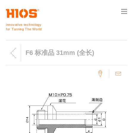
innovative technology
for Turning The World
F6 标准品 31mm (全长)