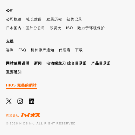
公司
公司概述
社长致辞
发展历程
获奖记录
日本国内・国外分公司
职员犬
ISO
致力于环境保护
支援
咨询
FAQ
机种停产通知
代理店
下载
网站使用说明
新闻
电动螺丝刀 综合目录册
产品目录册
重要通知
HIOS 完整的網站
© 2026 HIOS Inc. ALL RIGHT RESERVED.