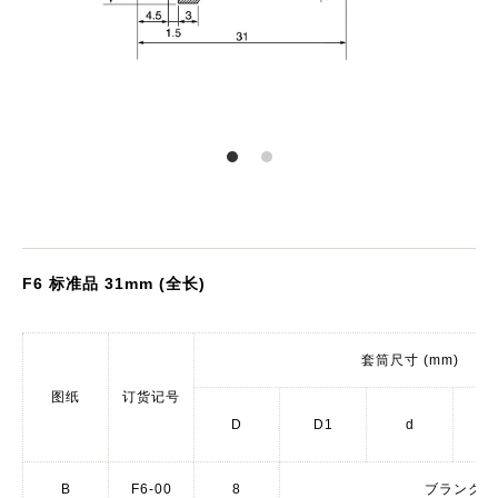
F6 标准品 31mm (全长)
套筒尺寸 (mm)
图纸
订货记号
D
D1
d
d
B
F6-00
8
ブランク