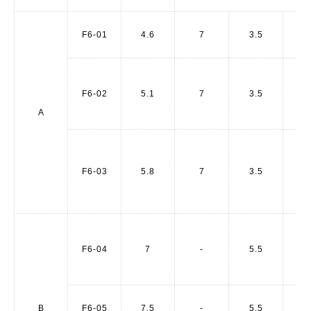
F6-01
4.6
7
3.5
3
F6-02
5.1
7
3.5
4
A
F6-03
5.8
7
3.5
4
F6-04
7
-
5.5
5
B
F6-05
7.5
-
5.5