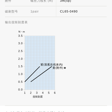
附件
螺丝刀线长 (m)
3m(5p)
碳刷型号
1pair
CL65-0490
输出扭矩刻度表
N・m
3.5
3.0
2.5
2.0
紫(装配在机体内)
1.5
黄(附件)★
1.0
0.5
0.0
1
2
3
4
5
6
扭矩刻度