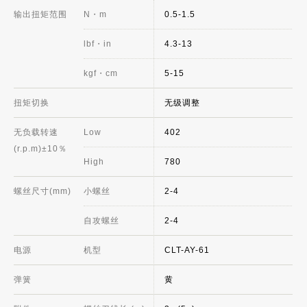
输出扭矩范围
N・m
0.5-1.5
lbf・in
4.3-13
kgf・cm
5-15
扭矩切换
无级调整
无负载转速
Low
402
(r.p.m)±10％
High
780
螺丝尺寸(mm)
小螺丝
2-4
自攻螺丝
2-4
电源
机型
CLT-AY-61
弹簧
黄