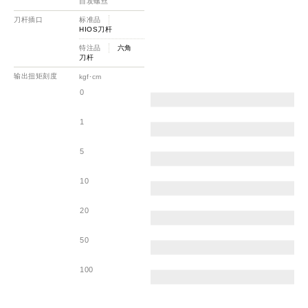
自攻螺丝
刀杆插口
标准品
HIOS刀杆
特注品
六角
刀杆
输出扭矩刻度
kgf･cm
0
1
5
10
20
50
100