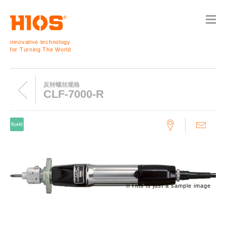
innovative technology
for Turning The World
反转螺丝规格
CLF-7000-R
※This is just a sample image