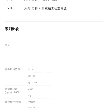
XN
六角 刀杆 + 日東精工社製電源
系列比较
型号
输出扭矩范围
N・m
lbf・in
kgf・cm
无负载转速
Low
(r.p.m)±10％
High
螺丝尺寸(mm)
小螺丝