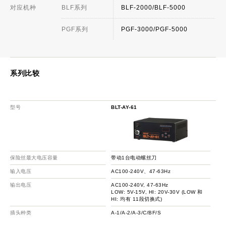
对应机种
BLF系列
BLF-2000/BLF-5000
PGF系列
PGF-3000/PGF-5000
系列比较
型号
BLT-AY-61
BLT
保险丝最大电压容量
带动1台电动螺丝刀
带
输入电压
AC100-240V、47-63Hz
AC
输出电压
AC100-240V, 47-63Hz
AC
LOW: 5V-15V, HI: 20V-30V (LOW 和
LO
HI: 均有 11段切换式)
HI
插头种类
A-1/A-2/A-3/C/BF/S
A-1