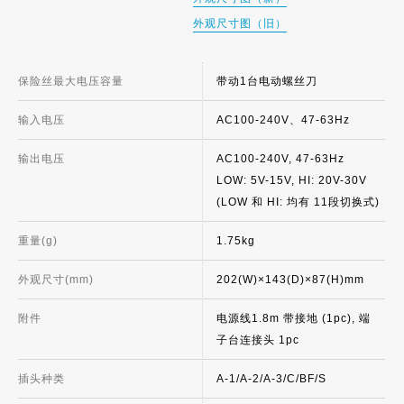
外观尺寸图（旧）
保险丝最大电压容量
带动1台电动螺丝刀
输入电压
AC100-240V、47-63Hz
输出电压
AC100-240V, 47-63Hz
LOW: 5V-15V, HI: 20V-30V
(LOW 和 HI: 均有 11段切换式)
重量(g)
1.75kg
外观尺寸(mm)
202(W)×143(D)×87(H)mm
附件
电源线1.8m 带接地 (1pc), 端
子台连接头 1pc
插头种类
A-1/A-2/A-3/C/BF/S